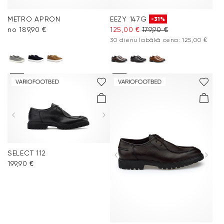
METRO APRON
EEZY 147G
-31%
no 189,90 €
125,00 €
179,90 €
30 dienu labākā cena: 125,00 €
SELECT 112
199,90 €