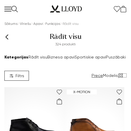
Sākums
Vīriešu
Apavi
Funkcijas
Rādīt visu
Rādīt visu
324 produkti
Kategorijas
Rādīt visu
Biznesa apavi
Sportiskie apavi
Puszābaki & 
Prece
Modelis
|
Filtrs