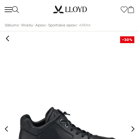
Sākums
Vīriešu
Apavi
Sportiskie apavi
ARENA
-30%