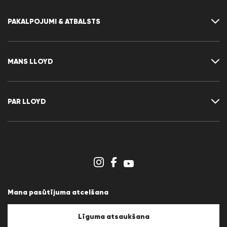
PAKALPOJUMI & ATBALSTS
Sazināties ar mums
Biežāk uzdotie jautājumi
MANS LLOYD
Izmēru tabula
Kopšanas noteikumi
Atgriež
Klienta konts
Līguma atsaukšana
Vēlmju saraksts
PAR LLOYD
Preses relīzes
Karjera
Dīleru sadaļa
Veikalu pārskats
Ziņotāju sistēma
Noteikumi un nosacījumi
Datu aizsardzība
Mana pasūtījuma atcelšana
Juridiskā informācija
Sīkfailu politika
Sīkfailu iestatījumi
Līguma atsaukšana