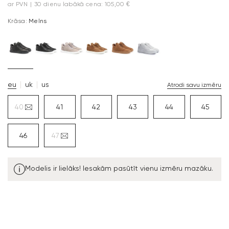
ar PVN
|
30 dienu labākā cena: 105,00 €
Krāsa:
Melns
eu
uk
us
Atrodi savu izmēru
40
41
42
43
44
45
46
47
Modelis ir lielāks! Iesakām pasūtīt vienu izmēru mazāku.