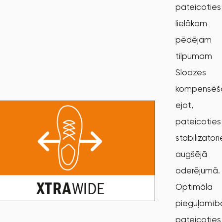
pateicoties
lielākam
pēdējam
tilpumam
Slodzes
kompensēš
ejot,
pateicoties
stabilizator
augšējā
oderējumā.
Optimāla
pieguļamīb
pateicoties