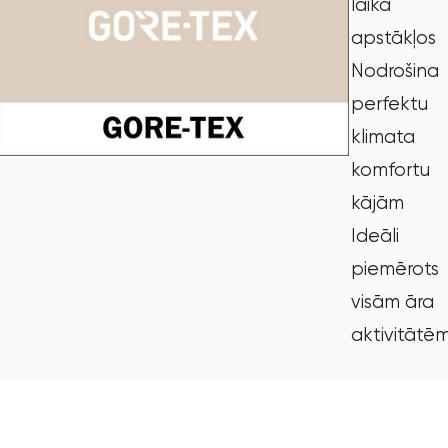
laika
apstākļos
Nodrošina
perfektu
klimata
komfortu
kājām
Ideāli
piemērots
visām āra
aktivitātē