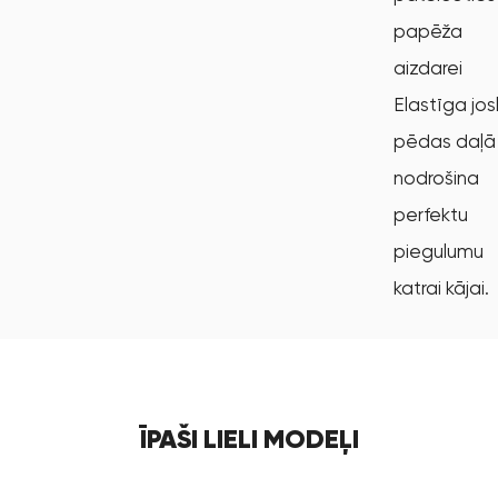
papēža
aizdarei
Elastīga jos
pēdas daļā
nodrošina
perfektu
piegulumu
katrai kājai.
ĪPAŠI LIELI MODEĻI