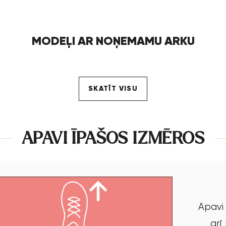
MODEĻI AR NOŅEMAMU ARKU
SKATĪT VISU
APAVI ĪPAŠOS IZMĒROS
Apavi 
arī