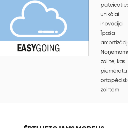
pateicotie
unikālai
inovācijai
Īpaša
amortizāci
Noņemam
zolīte, kas
piemērota
ortopēdis
zolītēm