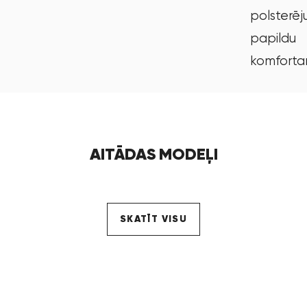
polsterēj
papildu
komfort
AITĀDAS MODEĻI
SKATĪT VISU