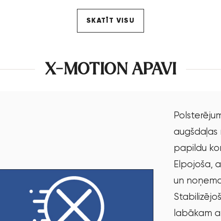
SKATĪT VISU
X-MOTION APAVI
Polsterēju
augšdaļas
papildu k
Elpojoša, 
un noņema
Stabilizējo
labākam a