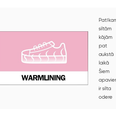
Patīka
siltām
kājām
pat
aukstā
laikā
Šiem
apavie
ir silta
odere