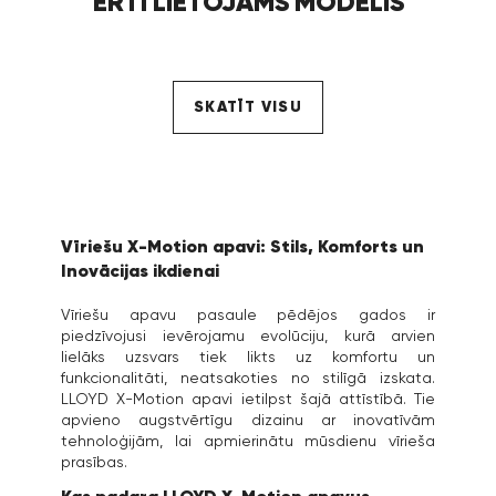
ĒRTI LIETOJAMS MODELIS
SKATĪT VISU
Vīriešu X-Motion apavi: Stils, Komforts un
Inovācijas ikdienai
Vīriešu apavu pasaule pēdējos gados ir
piedzīvojusi ievērojamu evolūciju, kurā arvien
lielāks uzsvars tiek likts uz komfortu un
funkcionalitāti, neatsakoties no stilīgā izskata.
LLOYD X-Motion apavi ietilpst šajā attīstībā. Tie
apvieno augstvērtīgu dizainu ar inovatīvām
tehnoloģijām, lai apmierinātu mūsdienu vīrieša
prasības.
Kas padara LLOYD X-Motion apavus