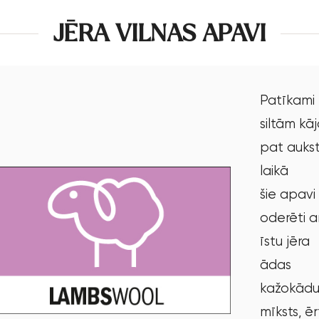
JĒRA VILNAS APAVI
Patīkami
siltām kā
pat auks
laikā
šie apavi 
oderēti a
īstu jēra
ādas
kažokādu
mīksts, ēr