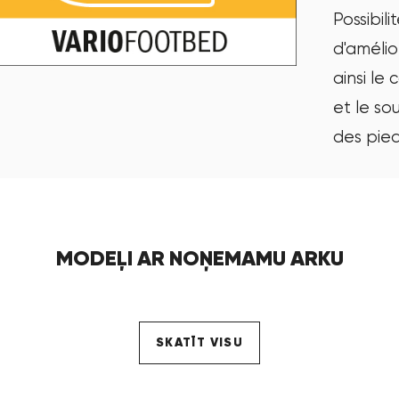
Possibili
d'amélio
ainsi le 
et le so
des pie
MODEĻI AR NOŅEMAMU ARKU
SKATĪT VISU