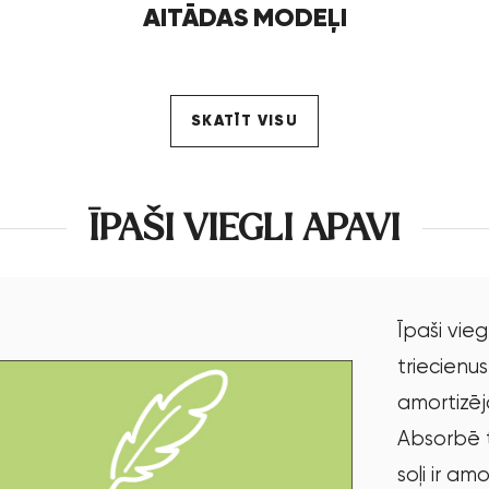
AITĀDAS MODEĻI
SKATĪT VISU
ĪPAŠI VIEGLI APAVI
Īpaši vieg
triecienus
amortizēj
Absorbē t
soļi ir amo