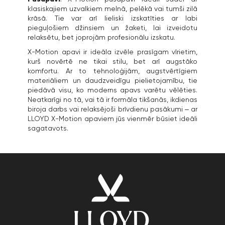
klasiskajiem uzvalkiem melnā, pelēkā vai tumši zilā
krāsā. Tie var arī lieliski izskatīties ar labi
pieguļošiem džinsiem un žaketi, lai izveidotu
relaksētu, bet joprojām profesionālu izskatu.
X-Motion apavi ir ideāla izvēle prasīgam vīrietim,
kurš novērtē ne tikai stilu, bet arī augstāko
komfortu. Ar to tehnoloģijām, augstvērtīgiem
materiāliem un daudzveidīgu pielietojamību, tie
piedāvā visu, ko moderns apavs varētu vēlēties.
Neatkarīgi no tā, vai tā ir formāla tikšanās, ikdienas
biroja darbs vai relaksējoši brīvdienu pasākumi – ar
LLOYD X-Motion apaviem jūs vienmēr būsiet ideāli
sagatavots.