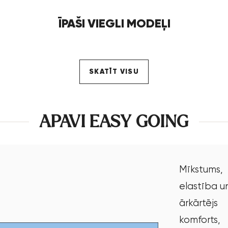
ĪPAŠI VIEGLI MODEĻI
SKATĪT VISU
APAVI EASY GOING
Mīkstums,
elastība u
ārkārtējs
komforts,