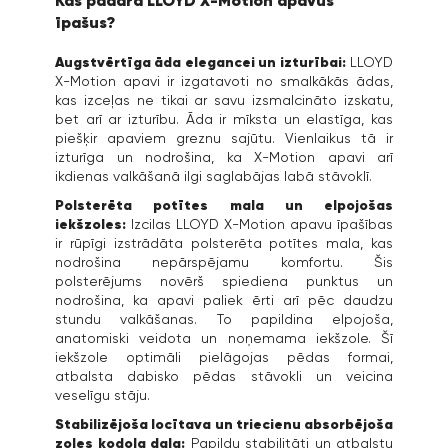
īpašus?
Augstvērtīga āda elegancei un izturībai:
LLOYD
X-Motion apavi ir izgatavoti no smalkākās ādas,
kas izceļas ne tikai ar savu izsmalcināto izskatu,
bet arī ar izturību. Āda ir mīksta un elastīga, kas
piešķir apaviem greznu sajūtu. Vienlaikus tā ir
izturīga un nodrošina, ka X-Motion apavi arī
ikdienas valkāšanā ilgi saglabājas labā stāvoklī.
Polsterēta potītes mala un elpojošas
iekšzoles:
Izcilas LLOYD X-Motion apavu īpašības
ir rūpīgi izstrādāta polsterēta potītes mala, kas
nodrošina nepārspējamu komfortu. Šis
polsterējums novērš spiediena punktus un
nodrošina, ka apavi paliek ērti arī pēc daudzu
stundu valkāšanas. To papildina elpojoša,
anatomiski veidota un noņemama iekšzole. Šī
iekšzole optimāli pielāgojas pēdas formai,
atbalsta dabisko pēdas stāvokli un veicina
veselīgu stāju.
Stabilizējoša locītava un triecienu absorbējoša
zoles kodola daļa:
Papildu stabilitāti un atbalstu