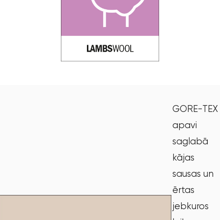
GORE-TEX
apavi
saglabā
kājas
sausas un
ērtas
jebkuros