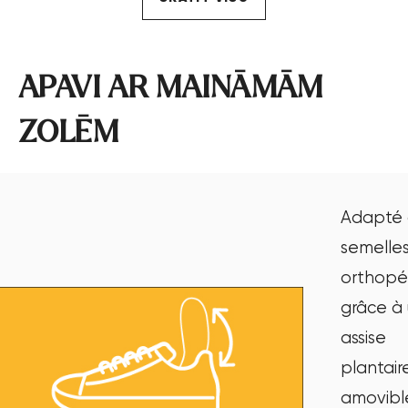
APAVI AR MAINĀMĀM
ZOLĒM
Adapté 
semelle
orthopé
grâce à
assise
plantair
amovibl