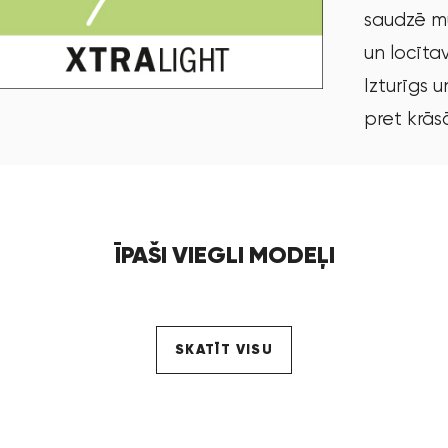
saudzē m
un locīta
Izturīgs u
pret krā
ĪPAŠI VIEGLI MODEĻI
SKATĪT VISU