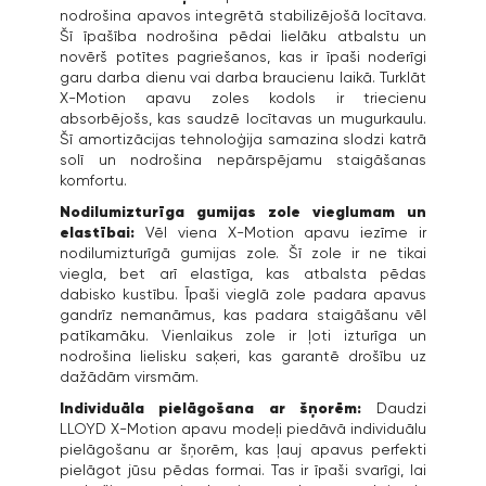
nodrošina apavos integrētā stabilizējošā locītava.
Šī īpašība nodrošina pēdai lielāku atbalstu un
novērš potītes pagriešanos, kas ir īpaši noderīgi
garu darba dienu vai darba braucienu laikā. Turklāt
X-Motion apavu zoles kodols ir triecienu
absorbējošs, kas saudzē locītavas un mugurkaulu.
Šī amortizācijas tehnoloģija samazina slodzi katrā
solī un nodrošina nepārspējamu staigāšanas
komfortu.
Nodilumizturīga gumijas zole vieglumam un
elastībai:
Vēl viena X-Motion apavu iezīme ir
nodilumizturīgā gumijas zole. Šī zole ir ne tikai
viegla, bet arī elastīga, kas atbalsta pēdas
dabisko kustību. Īpaši vieglā zole padara apavus
gandrīz nemanāmus, kas padara staigāšanu vēl
patīkamāku. Vienlaikus zole ir ļoti izturīga un
nodrošina lielisku saķeri, kas garantē drošību uz
dažādām virsmām.
Individuāla pielāgošana ar šņorēm:
Daudzi
LLOYD X-Motion apavu modeļi piedāvā individuālu
pielāgošanu ar šņorēm, kas ļauj apavus perfekti
pielāgot jūsu pēdas formai. Tas ir īpaši svarīgi, lai