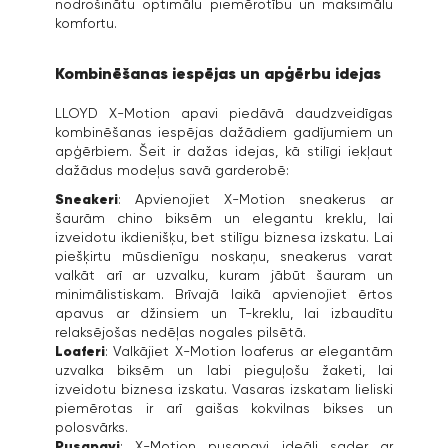
nodrošinātu optimālu piemērotību un maksimālu
komfortu.
Kombinēšanas iespējas un apģērbu idejas
LLOYD X-Motion apavi piedāvā daudzveidīgas
kombinēšanas iespējas dažādiem gadījumiem un
apģērbiem. Šeit ir dažas idejas, kā stilīgi iekļaut
dažādus modeļus savā garderobē:
Sneakeri
: Apvienojiet X-Motion sneakerus ar
šaurām chino biksēm un elegantu kreklu, lai
izveidotu ikdienišķu, bet stilīgu biznesa izskatu. Lai
piešķirtu mūsdienīgu noskaņu, sneakerus varat
valkāt arī ar uzvalku, kuram jābūt šauram un
minimālistiskam. Brīvajā laikā apvienojiet ērtos
apavus ar džinsiem un T-kreklu, lai izbaudītu
relaksējošas nedēļas nogales pilsētā.
Loaferi
: Valkājiet X-Motion loaferus ar elegantām
uzvalka biksēm un labi pieguļošu žaketi, lai
izveidotu biznesa izskatu. Vasaras izskatam lieliski
piemērotas ir arī gaišas kokvilnas bikses un
polosvārks.
Pusapavi
: X-Motion pusapavi ideāli sader ar