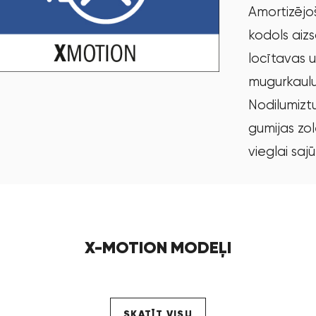
Amortizējoš
kodols aiz
locītavas 
mugurkaul
Nodilumizt
gumijas zol
vieglai sajū
X-MOTION MODEĻI
SKATĪT VISU