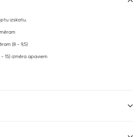
ptu izskatu.
izmēram
am (8 - 9,5)
 - 15) izmēra apaviem