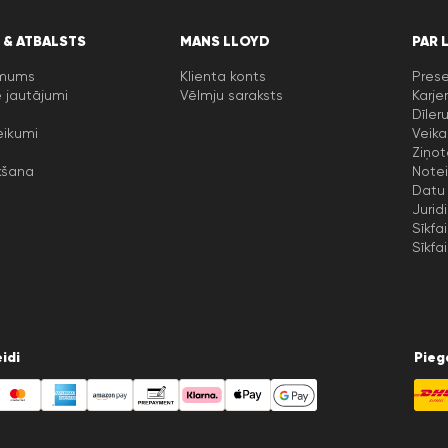
 & ATBALSTS
MANS LLOYD
PAR 
 mums
Klienta konts
Prese
 jautājumi
Vēlmju saraksts
Karje
Dīler
eikumi
Veika
Ziņot
kšana
Notei
Datu 
Jurid
Sīkfai
Sīkfai
idi
Pieg