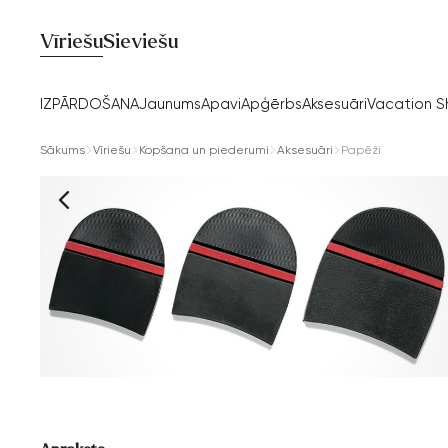
Vīriešu
Sieviešu
IZPĀRDOŠANA
Jaunums
Apavi
Apģērbs
Aksesuāri
Vacation 
Sākums
Vīriešu
Kopšana un piederumi
Aksesuāri
Papēži