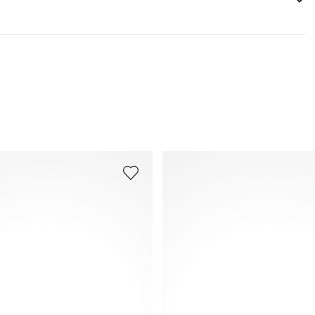
Papildu informāciju par šo tēmu vari atrast sadaļā
Piegāde
un
Atgriešana
.
Bieži uzdotie jautājumi
.