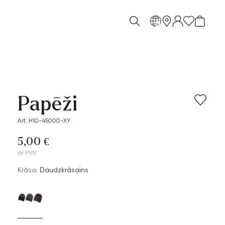
lv
Papēži
Art. H10-45000-XY
5,00 €
ar PVN
Krāsa:
Daudzkrāsains