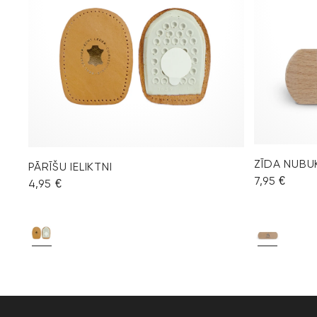
ZĪDA NUBU
PĀRĪŠU IELIKTNI
7,95 €
4,95 €