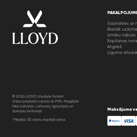
PAKALPOJUMI
Sazināties ar
Biežāk uzdotie
Izmēru tabula
Kopšanas not
Atgriež
Līguma atsau
© 2026 LLOYD Lifestyle GmbH
Visas produktu cenas ar PVN. Piegāde
tikai Latvijas, Lietuvas, Igaunijas un
Maksājuma ve
Somijas teritorijā.
*Pēdējo 30 dienu kopējā cena.