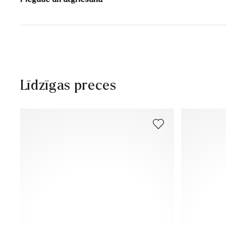
Piegādes laiks 2 - 5 dienas ar DHL vai GLS
Bezmaksas piegāde no 129,90€, citādi tikai 5,95€
30 dienu bezmaksas atgriešanās
Klientu apkalpošana – kontaktforma
Līdzīgas preces