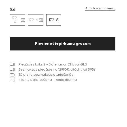
eu
Atrodi savu izmēru
172-
172-6
172-8
4
Pievienot iepirkumu grozam
Piegādes laiks 2 - 5 dienas ar DHL vai GLS
Bezmaksas piegāde no 129,90€, citādi tikai 5,95€
30 dienu bezmaksas atgriešanās
Klientu apkalpošana – kontaktforma