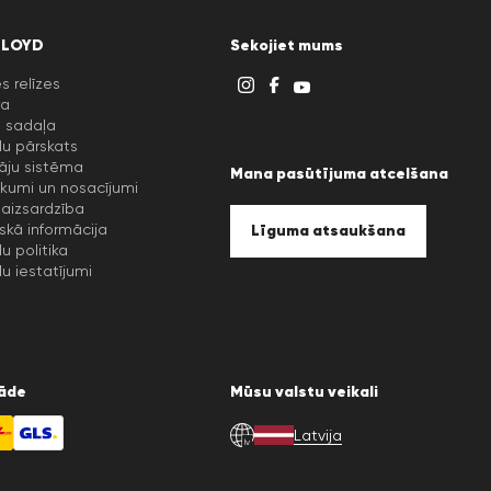
LLOYD
Sekojiet mums
s relīzes
ra
u sadaļa
lu pārskats
āju sistēma
Mana pasūtījuma atcelšana
kumi un nosacījumi
aizsardzība
iskā informācija
Līguma atsaukšana
lu politika
lu iestatījumi
āde
Mūsu valstu veikali
Latvija
lv