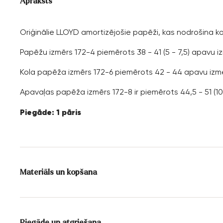
Apraksts
Oriģinālie LLOYD amortizējošie papēži, kas nodrošina ko
Papēžu izmērs 172-4 piemērots 38 - 41 (5 - 7,5) apavu 
Kola papēža izmērs 172-6 piemērots 42 - 44 apavu izmēr
Apavaļas papēža izmērs 172-8 ir piemērots 44,5 - 51 (10
Piegāde: 1 pāris
Materiāls un kopšana
Materiālu sastāvs:
100% Gumija
Piegāde un atgriešana