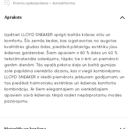
Klientu apkalpošana – kontaktforma
Apraksts
Izpētiet LLOYD SNEAKER spilgti baltās krāsas stilu un
komfortu. Šīs zemās kedas, kas izgatavotas no augstas
kvalitātes gludas ādas, piedāvā pārlaicīgu estētiku jūsu
ikdienas garderobei. Šiem apaviem ir 60 % ādas un 40 %
tekstilmateriāla oderējums, tāpēc tie ir ērti un piemēroti
garām dienām. Tās apaļā pirksta daļa un baltā gumijas
zole papildina vienkāršo dizainu, kas ir viegli kombinējams.
LLOYD SNEAKER ir ideāli piemērots jebkuram gadījumam, un
tas piedāvā harmonisku estētikas un ikdienas komforta
kombināciju. Ar šiem elegantajiem un vienkāršajiem
apaviem savā ikdienas tērpā radiet nepārprotamu modes
paziņojumu.