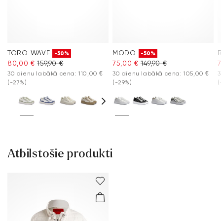
TORO WAVE
MODO
-50%
-50%
80,00 €
159,90 €
75,00 €
149,90 €
30 dienu labākā cena: 110,00 €
30 dienu labākā cena: 105,00 €
3
(-27%)
(-29%)
(
Atbilstošie produkti