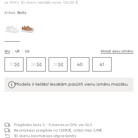
ar PVN
|
30 dienu labākā cena: 125,00 €
Krāsa:
Balts
eu
uk
us
Atrodi savu izmēru
37
38
39
40
41
Modelis ir lielāks! Iesakām pasūtīt vienu izmēru mazāku.
Piegādes laiks 2 - 5 dienas ar DHL vai GLS
Bezmaksas piegāde no 129,90€, citādi tikai 5,95€
30 dienu bezmaksas atgriešanās