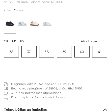
ar PVN
|
30 dienu labākā cena: 125,00 €
Krāsa:
Melns
eu
uk
us
Atrodi savu izmēru
36
37
38
39
40
41
Piegādes laiks 2 - 5 dienas ar DHL vai GLS
Bezmaksas piegāde no 129,90€, citādi tikai 5,95€
30 dienu bezmaksas atgriešanās
Klientu apkalpošana – kontaktforma
Tehnoloģijas un funkcijas