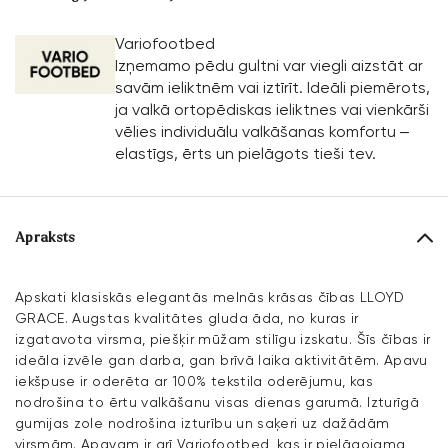
Variofootbed
Izņemamo pēdu gultni var viegli aizstāt ar
savām ieliktnēm vai iztīrīt. Ideāli piemērots,
ja valkā ortopēdiskas ieliktnes vai vienkārši
vēlies individuālu valkāšanas komfortu –
elastīgs, ērts un pielāgots tieši tev.
Apraksts
Apskati klasiskās elegantās melnās krāsas čības LLOYD
GRACE. Augstas kvalitātes gluda āda, no kuras ir
izgatavota virsma, piešķir mūžam stilīgu izskatu. Šīs čības ir
ideāla izvēle gan darba, gan brīvā laika aktivitātēm. Apavu
iekšpuse ir oderēta ar 100% tekstila oderējumu, kas
nodrošina to ērtu valkāšanu visas dienas garumā. Izturīgā
gumijas zole nodrošina izturību un saķeri uz dažādām
virsmām. Apavam ir arī Variofootbed, kas ir pielāgojama