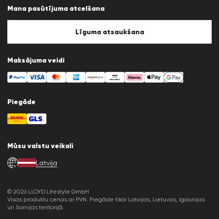
Datu aizsardzība
Mana pasūtījuma atcelšana
Juridiskā informācija
Sīkfailu politika
Sīkfailu iestatījumi
Līguma atsaukšana
Maksājuma veidi
Piegāde
Mūsu valstu veikali
Latvija
lv
© 2026 LLOYD Lifestyle GmbH
Visas produktu cenas ar PVN. Piegāde tikai Latvijas, Lietuvas, Igaunijas
un Somijas teritorijā.