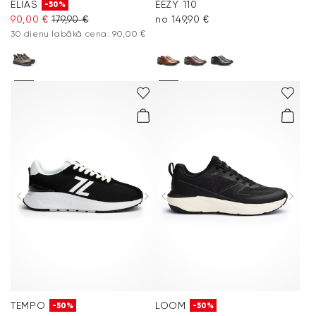
ELIAS
EEZY 110
-50%
90,00 €
179,90 €
no 149,90 €
30 dienu labākā cena: 90,00 €
TEMPO
LOOM
-50%
-50%