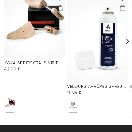
KOKA SPRIEGOTĀJS VĪRIEŠU APAVIEM
42,00 €
VELOURS APRŪPES SPREJS MULTICOLOUR
10,95 €
1