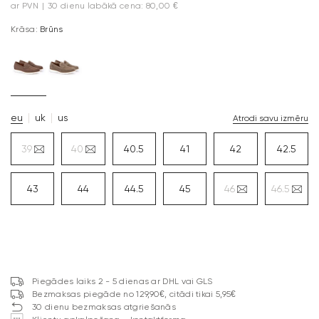
ar PVN
|
30 dienu labākā cena: 80,00 €
Krāsa:
Brūns
eu
uk
us
Atrodi savu izmēru
39
40
40.5
41
42
42.5
43
44
44.5
45
46
46.5
Piegādes laiks 2 - 5 dienas ar DHL vai GLS
Bezmaksas piegāde no 129,90€, citādi tikai 5,95€
30 dienu bezmaksas atgriešanās