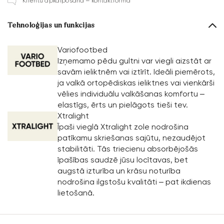
Klientu apkalpošana – kontaktforma
Tehnoloģijas un funkcijas
Variofootbed
Izņemamo pēdu gultni var viegli aizstāt ar
savām ieliktnēm vai iztīrīt. Ideāli piemērots,
ja valkā ortopēdiskas ieliktnes vai vienkārši
vēlies individuālu valkāšanas komfortu –
elastīgs, ērts un pielāgots tieši tev.
Xtralight
Īpaši vieglā Xtralight zole nodrošina
patīkamu skriešanas sajūtu, nezaudējot
stabilitāti. Tās triecienu absorbējošās
īpašības saudzē jūsu locītavas, bet
augstā izturība un krāsu noturība
nodrošina ilgstošu kvalitāti – pat ikdienas
lietošanā.