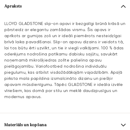
Apraksts
LLOYD GLADSTONE slip-on apavi ir bezgalīgi brūnā krāsā un
pārsteidz ar elegantu zamšādas virsmu. Šis apavs ir
aprīkots ar gumijas zoli un ir ideāli piemērots nesteidzīgai
brīvā laika pavadīšanai. Slip-on apavu dizains ir veidots tā,
lai tos būtu ērti uzvilkt, un tie ir viegli valkājami. 100 % ādas
oderējums nodrošina patīkamu dabisku sajūtu, savukārt
noņemamā mikrošķiedras zolīte palielina apavu
pielāgojamību. Variofootbed nodrošina individuālu
piegulumu, kas atbilst visdažādākajām vajadzībām. Apaļā
pirksta mala papildina izsmalcināto dizainu un piešķir
apavam mūsdienīgumu. Tāpēc GLADSTONE ir ideāla izvēle
vīriešiem, kas domā par stilu un meklē daudzpusīgus un
modernus apavus.
Materiāls un kopšana