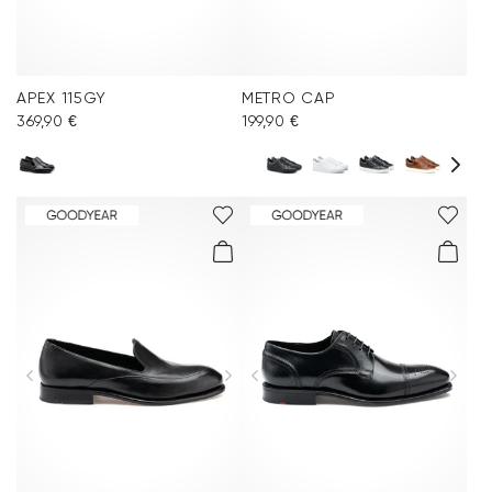
APEX 115GY
METRO CAP
369,90 €
199,90 €