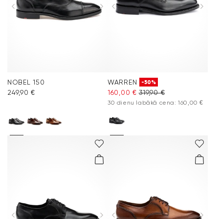
Aksesuāri
Vacation Shop
Kolekcijas
NOBEL 150
WARREN
-50%
Kopšana un piederumi
249,90 €
160,00 €
319,90 €
30 dienu labākā cena: 160,00 €