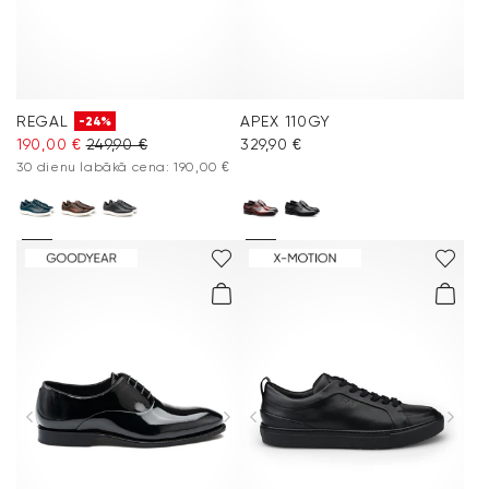
REGAL
APEX 110GY
-24%
190,00 €
249,90 €
329,90 €
30 dienu labākā cena: 190,00 €