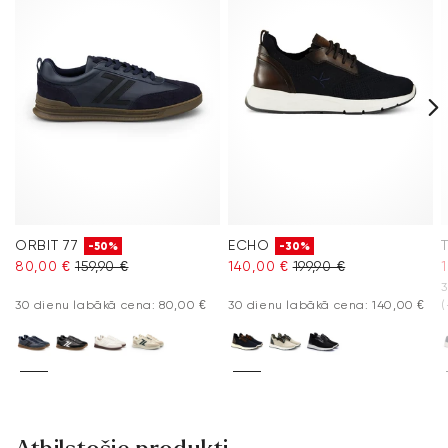
Bieži uzdotie jautājumi
.
ORBIT 77
ECHO
-50%
-30%
80,00 €
159,90 €
140,00 €
199,90 €
3
30 dienu labākā cena: 80,00 €
30 dienu labākā cena: 140,00 €
(