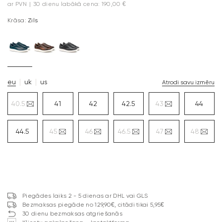
ar PVN
|
30 dienu labākā cena: 190,00 €
Krāsa:
Zils
eu
uk
us
Atrodi savu izmēru
40.5
41
42
42.5
43
44
44.5
45
46
46.5
47
48
Piegādes laiks 2 - 5 dienas ar DHL vai GLS
Bezmaksas piegāde no 129,90€, citādi tikai 5,95€
30 dienu bezmaksas atgriešanās