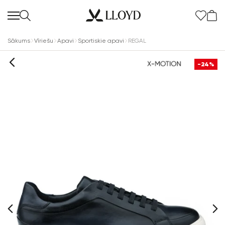
Sākums
Vīriešu
Apavi
Sportiskie apavi
REGAL
-24%