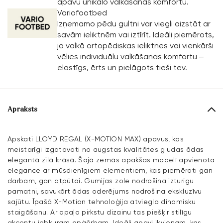
apavu unikālo valkāšanas komfortu.
Variofootbed
Izņemamo pēdu gultni var viegli aizstāt ar
savām ieliktnēm vai iztīrīt. Ideāli piemērots,
ja valkā ortopēdiskas ieliktnes vai vienkārši
vēlies individuālu valkāšanas komfortu –
elastīgs, ērts un pielāgots tieši tev.
Apraksts
Apskati LLOYD REGAL (X-MOTION MAX) apavus, kas
meistarīgi izgatavoti no augstas kvalitātes gludas ādas
elegantā zilā krāsā. Šajā zemās apakšas modelī apvienota
elegance ar mūsdienīgiem elementiem, kas piemēroti gan
darbam, gan atpūtai. Gumijas zole nodrošina izturīgu
pamatni, savukārt ādas oderējums nodrošina ekskluzīvu
sajūtu. Īpašā X-Motion tehnoloģija atvieglo dinamisku
staigāšanu. Ar apaļo pirkstu dizainu tas piešķir stilīgu
akcentu jebkuram apģērbam. Ideāli apavi ikvienam, kas