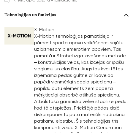
Klientu apkalpošana – kontaktforma
Tehnoloģijas un funkcijas
X-Motion
X-Motion tehnoloģijas pamatideja ir
pārnest sporta apavu valkāšanas sajūtu
uz biznesam piemērotiem apaviem. Tās
pamatā ir Strobel izgatavošanas metode
– konstrukcijas veids, kas izceļas ar īpašu
vieglumu un elastību. Augstas kvalitātes
izņemama pēdas gultne ar lodveida
papēdi vienmērīgi sadala spiedienu –
papildu putu elements zem papēža
mērķtiecīgi absorbē atlikušo spiedienu.
Atbalstoša gareniskā velve stabilizē pēdu,
kad tā atspiežas. Priekšējā pēdas daļā
divkomponentu putu materiāls nodrošina
patīkamu elastību. Šīs tehnoloģijas trīs
komponenti veido X-Motion Generation