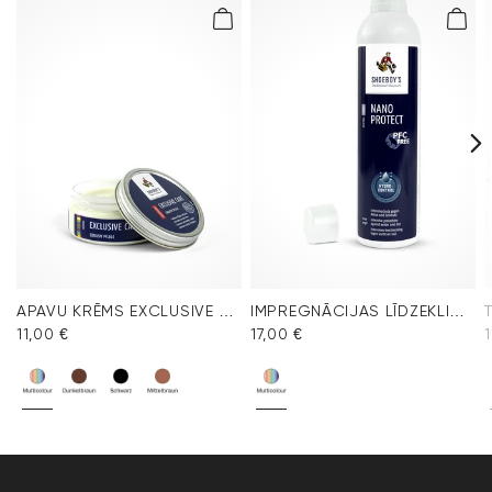
APAVU KRĒMS EXCLUSIVE BEZKRĀSAS
IMPREGNĀCIJAS LĪDZEKLIS NANO PROTECT SPRAY
11,00 €
17,00 €
1