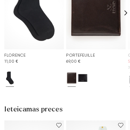
FLORENCE
PORTEFEUILLE
11,00 €
69,00 €
3
Ieteicamas preces