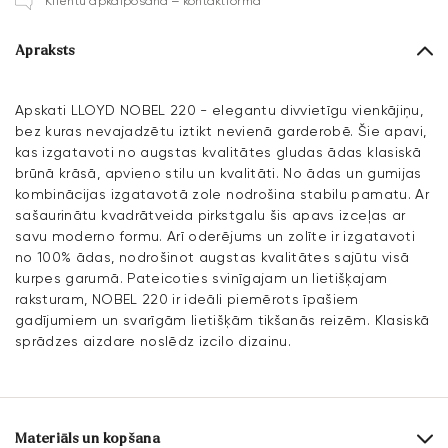
Klientu apkalpošana – kontaktforma
Apraksts
Apskati LLOYD NOBEL 220 - elegantu divvietīgu vienkājiņu,
bez kuras nevajadzētu iztikt nevienā garderobē. Šie apavi,
kas izgatavoti no augstas kvalitātes gludas ādas klasiskā
brūnā krāsā, apvieno stilu un kvalitāti. No ādas un gumijas
kombinācijas izgatavotā zole nodrošina stabilu pamatu. Ar
sašaurinātu kvadrātveida pirkstgalu šis apavs izceļas ar
savu moderno formu. Arī oderējums un zolīte ir izgatavoti
no 100% ādas, nodrošinot augstas kvalitātes sajūtu visā
kurpes garumā. Pateicoties svinīgajam un lietišķajam
raksturam, NOBEL 220 ir ideāli piemērots īpašiem
gadījumiem un svarīgām lietišķām tikšanās reizēm. Klasiskā
sprādzes aizdare noslēdz izcilo dizainu.
Materiāls un kopšana