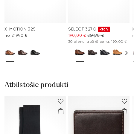
X-MOTION 325
SELECT 327G
-30%
no 219,90 €
190,00 €
269,90 €
n
30 dienu labākā cena: 190,00 €
Atbilstošie produkti