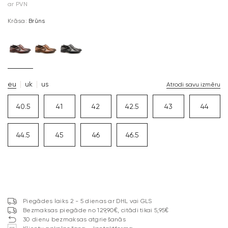
ar PVN
Krāsa:
Brūns
eu
uk
us
Atrodi savu izmēru
40.5
41
42
42.5
43
44
44.5
45
46
46.5
Piegādes laiks 2 - 5 dienas ar DHL vai GLS
Bezmaksas piegāde no 129,90€, citādi tikai 5,95€
30 dienu bezmaksas atgriešanās