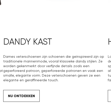
DANDY KAST
Dames veterschoenen zijn schoenen die geïnspireerd zijn op
L
traditionele mannenmode, vooral klassieke dandy stijlen. Ze
d
worden gekenmerkt door verfijnde details zoals een
s
at
geperforeerd patroon, geperforeerde patronen en vaak een
a
smalle, elegante vorm. Deze veterschoenen geven ze een
t
elegante en geraffineerde touch.
fa
NU ONTDEKKEN