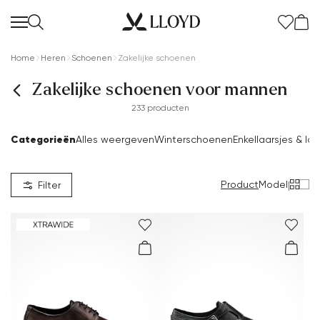
Home
Heren
Schoenen
Zakelijke schoenen
Zakelijke schoenen voor mannen
233 producten
Categorieën
Alles weergeven
Winterschoenen
Enkellaarsjes & la
Product
Model
|
Filter