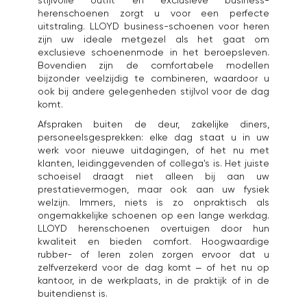
stijlvolle outfit en exclusieve business-
herenschoenen zorgt u voor een perfecte
uitstraling. LLOYD business-schoenen voor heren
zijn uw ideale metgezel als het gaat om
exclusieve schoenenmode in het beroepsleven.
Bovendien zijn de comfortabele modellen
bijzonder veelzijdig te combineren, waardoor u
ook bij andere gelegenheden stijlvol voor de dag
komt.
Afspraken buiten de deur, zakelijke diners,
personeelsgesprekken: elke dag staat u in uw
werk voor nieuwe uitdagingen, of het nu met
klanten, leidinggevenden of collega's is. Het juiste
schoeisel draagt niet alleen bij aan uw
prestatievermogen, maar ook aan uw fysiek
welzijn. Immers, niets is zo onpraktisch als
ongemakkelijke schoenen op een lange werkdag.
LLOYD herenschoenen overtuigen door hun
kwaliteit en bieden comfort. Hoogwaardige
rubber- of leren zolen zorgen ervoor dat u
zelfverzekerd voor de dag komt – of het nu op
kantoor, in de werkplaats, in de praktijk of in de
buitendienst is.