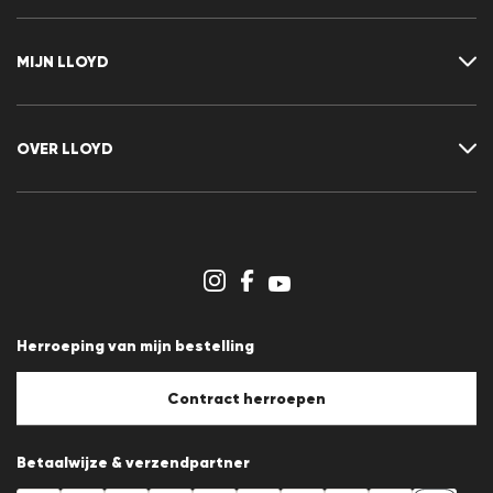
Neem contact met ons op
FAQ
MIJN LLOYD
Maattabel
Advisor
Retour
Klant account
Contract herroepen
Verlanglijst
OVER LLOYD
Nieuwsbrief
Persberichten
Carrière
Dealergedeelte
Winkeloverzicht
Klokkenluidersregeling
Algemene voorwaarden
Gegevensbescherming
Herroeping van mijn bestelling
Afdruk
Cookiebeleid
Cookie-instellingen
Contract herroepen
Betaalwijze & verzendpartner