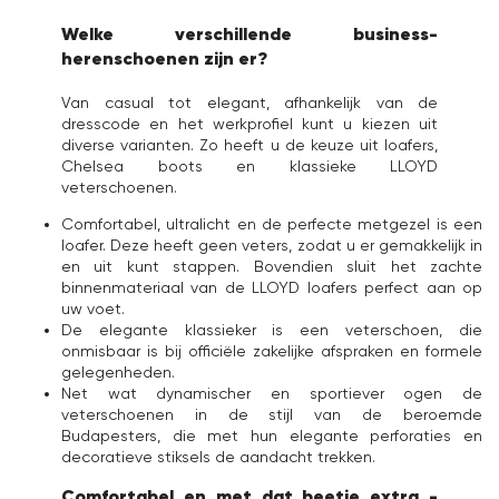
Welke verschillende business-
herenschoenen zijn er?
Van casual tot elegant, afhankelijk van de
dresscode en het werkprofiel kunt u kiezen uit
diverse varianten. Zo heeft u de keuze uit loafers,
Chelsea boots en klassieke LLOYD
veterschoenen.
Comfortabel, ultralicht en de perfecte metgezel is een
loafer. Deze heeft geen veters, zodat u er gemakkelijk in
en uit kunt stappen. Bovendien sluit het zachte
binnenmateriaal van de LLOYD loafers perfect aan op
uw voet.
De elegante klassieker is een veterschoen, die
onmisbaar is bij officiële zakelijke afspraken en formele
gelegenheden.
Net wat dynamischer en sportiever ogen de
veterschoenen in de stijl van de beroemde
Budapesters, die met hun elegante perforaties en
decoratieve stiksels de aandacht trekken.
Comfortabel en met dat beetje extra -