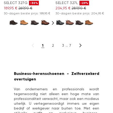
SELECT 327G
SELECT 327L
-30%
-29%
189,95 €
269,90 €
204,95 €
289,90 €
30-dagen beste prijs: 189,95 €
30-dagen beste prijs: 204,95 €
1
2
3
7
Business-herenschoenen - Zelfverzekerd
overtuigen
Van ondernemers en professionals wordt
tegenwoordig niet alleen een hoge mate van
professionaliteit verwacht, maar ook een modieus
uiterlijk. U vertegenwoordigt immers uw eigen
bedrijf of werkgever naar buiten toe. Met een