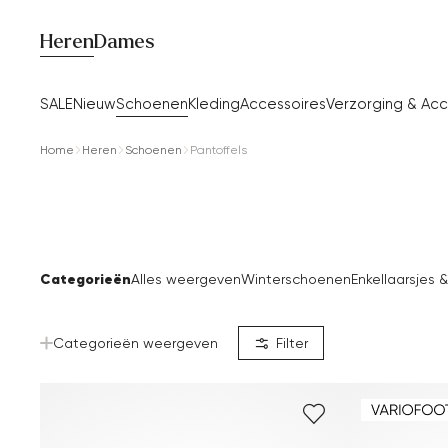
Heren
Dames
SALE
Nieuw
Schoenen
Kleding
Accessoires
Verzorging & Acc
Home
Heren
Schoenen
Pantoffels
Categorieën
Alles weergeven
Winterschoenen
Enkellaarsjes 
Categorieën weergeven
Filter