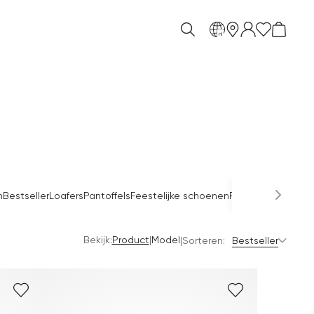
nl
n
Bestseller
Loafers
Pantoffels
Feestelijke schoenen
Premium schoene
Bekijk:
|
Product
Model
|
Sorteren:
Bestseller