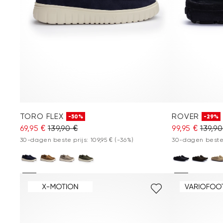
TORO FLEX
ROVER
-50%
-29%
69,95 €
139,90 €
99,95 €
139,90
30-dagen beste prijs: 109,95 €
(-36%)
30-dagen beste p