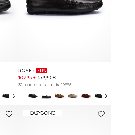
ROVER
-31%
109,95 €
159,90 €
30-dagen beste prijs: 109,95 €