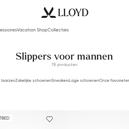
essoires
Vacation Shop
Collecties
Slippers voor mannen
78 producten
& laarzen
Zakelijke schoenen
Sneakers
Lage schoenen
Onze favoriete