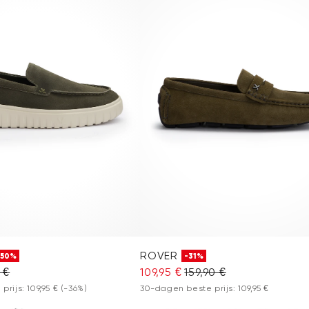
ROVER
-50%
-31%
 €
109,95 €
159,90 €
rijs: 109,95 €
(-36%)
30-dagen beste prijs: 109,95 €