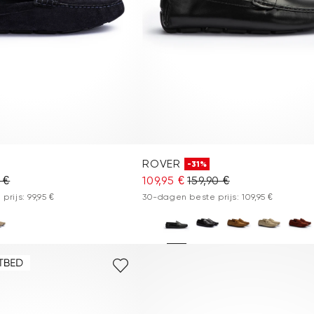
ROVER
-31%
 €
109,95 €
159,90 €
rijs: 99,95 €
30-dagen beste prijs: 109,95 €