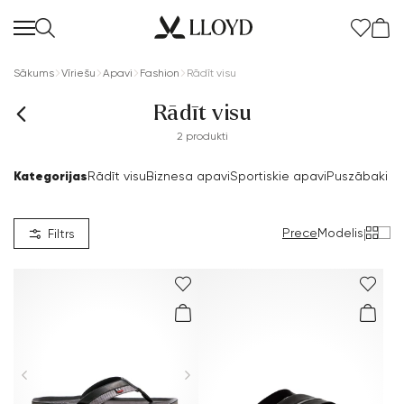
Sākums
Vīriešu
Apavi
Fashion
Rādīt visu
Rādīt visu
2 produkti
Kategorijas
Rādīt visu
Biznesa apavi
Sportiskie apavi
Puszābaki & 
Sieviešu sākumlapa
IZPĀRDOŠANA
Prece
Modelis
|
Filtrs
Jaunums
Apavi
Apģērbs