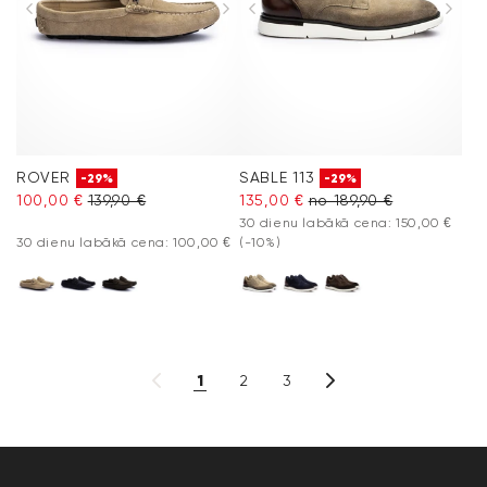
ROVER
SABLE 113
-29%
-29%
100,00 €
139,90 €
135,00 €
no 189,90 €
30 dienu labākā cena: 150,00 €
30 dienu labākā cena: 100,00 €
(-10%)
1
2
3