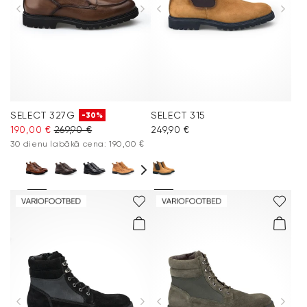
Aksesuāri
Vacation Shop
Kolekcijas
SELECT 327G
SELECT 315
-30%
Kopšana un piederumi
190,00 €
269,90 €
249,90 €
30 dienu labākā cena: 190,00 €