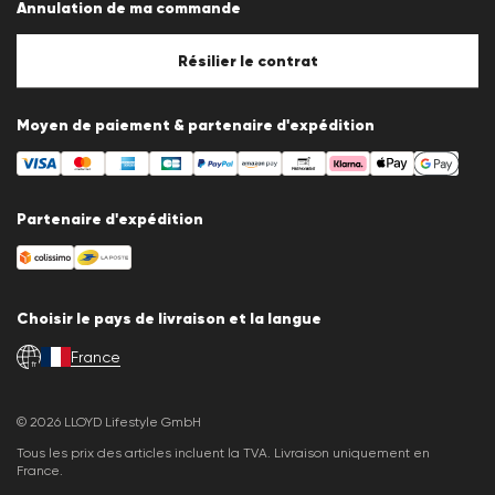
Annulation de ma commande
Mentions légales
Politique en matière de cookies
Paramètres des cookies
Résilier le contrat
Moyen de paiement & partenaire d'expédition
Partenaire d'expédition
Choisir le pays de livraison et la langue
France
fr
© 2026 LLOYD Lifestyle GmbH
Tous les prix des articles incluent la TVA. Livraison uniquement en
France.