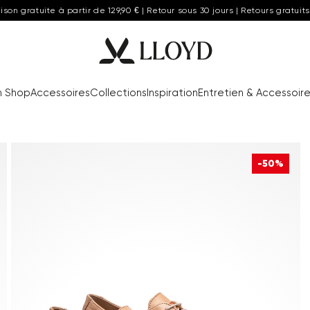
aison gratuite à partir de 129,90 € | Retour sous 30 jours | Retours gratuits
n Shop
Accessoires
Collections
Inspiration
Entretien & Accessoir
-50%