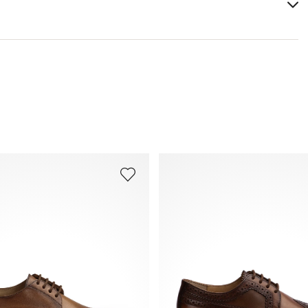
Matériau de la doublure:
Cuir/textile
Tu trouveras plus d'informations sur le sujet dans la
Semelle:
Semelle en cuir
section
Expédition
et
Retourner
.
Hauteur du talon:
25 mm
Foire aux questions
.