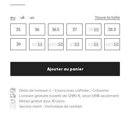
eu
uk
us
Trouve ta taille
35
36
36.5
37
38
38.5
39
40
40.5
41
42
42.5
Ajouter au panier
Délai de livraison 2 - 5 jours avec LaPoste / Colissimo
Livraison gratuite à partir de 129,90 €, sinon 5,95€ seulement
Retour gratuit sous 30 jours
Service client - Formulaire de contact