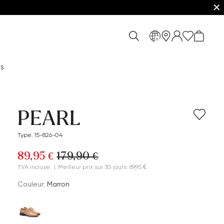
✕
fr
es
PEARL
Type. 15-826-04
89,95 €
179,90 €
TVA incluse.
|
Meilleur prix sur 30 jours: 89,95 €
Couleur:
Marron