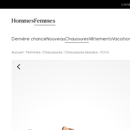
Livr
Hommes
Femmes
Dernière chance
Nouveau
Chaussures
Vêtements
Vacatio
Accueil
Femmes
Chaussures
Chaussures basses
PEARL