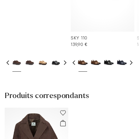
SKY 110
139,90 €
1
Produits correspondants