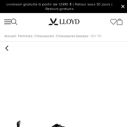
Livraison gratuite à partir de 129,90 € | Retour sous 30 jours |
✕
Retours gratuits
Accueil
Femmes
Chaussures
Chaussures basses
SKY 110