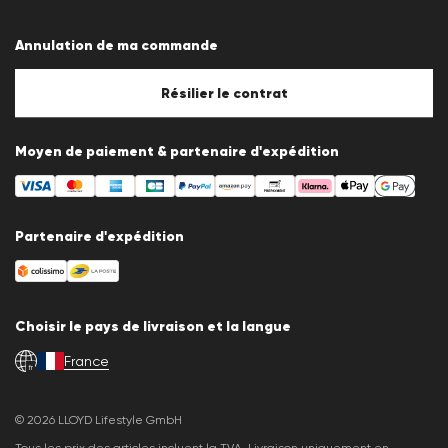
Conditions générales
Protection des données
Annulation de ma commande
Mentions légales
Politique en matière de cookies
Paramètres des cookies
Résilier le contrat
Moyen de paiement & partenaire d'expédition
Partenaire d'expédition
Choisir le pays de livraison et la langue
France
fr
© 2026 LLOYD Lifestyle GmbH