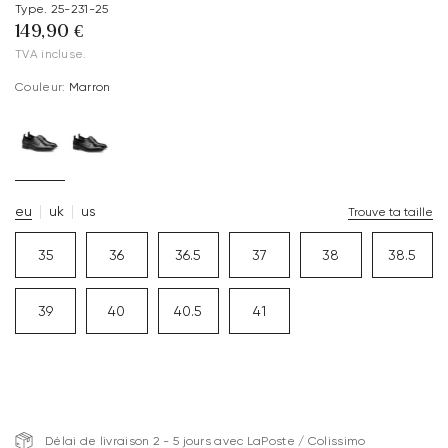
Type. 25-231-25
149,90 €
TVA incluse.
Couleur:
Marron
eu
uk
us
Trouve ta taille
35
36
36.5
37
38
38.5
39
40
40.5
41
Délai de livraison 2 - 5 jours avec LaPoste / Colissimo