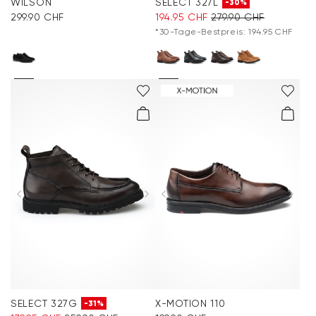
WILSON
SELECT 327L
-30%
299.90 CHF
194.95 CHF
279.90 CHF
*30-Tage-Bestpreis: 194.95 CHF
SELECT 327G
X-MOTION 110
-31%