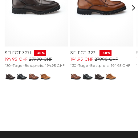
SELECT 327L
SELECT 327L
-30%
-30%
194.95 CHF
279.90 CHF
194.95 CHF
279.90 CHF
*30-Tage-Bestpreis: 194.95 CHF
*30-Tage-Bestpreis: 194.95 CHF
*