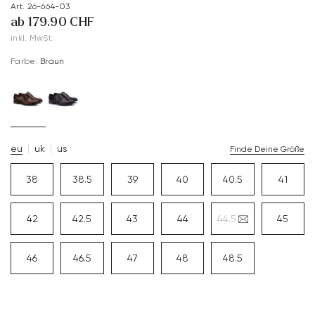
Art. 26-664-03
ab 179.90 CHF
inkl. MwSt.
Farbe:
Braun
eu
uk
us
Finde Deine Größe
38
38.5
39
40
40.5
41
42
42.5
43
44
44.5
45
46
46.5
47
48
48.5