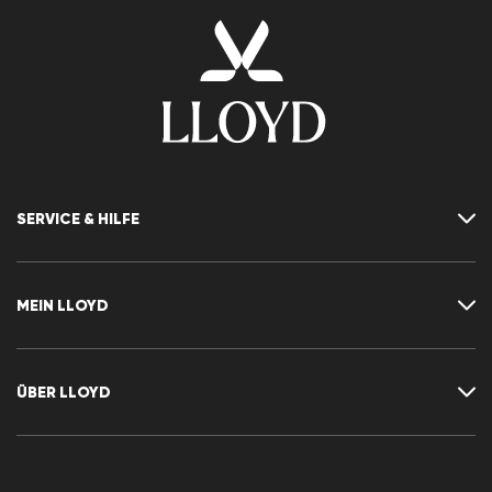
SERVICE & HILFE
Kontakt
FAQ
MEIN LLOYD
Größentabelle
Ratgeber
Rücksendung
Kundenkonto
Vertrag widerrufen
Newsletter
ÜBER LLOYD
Wunschliste
Pressemitteilungen
Karriere
Händlerbereich