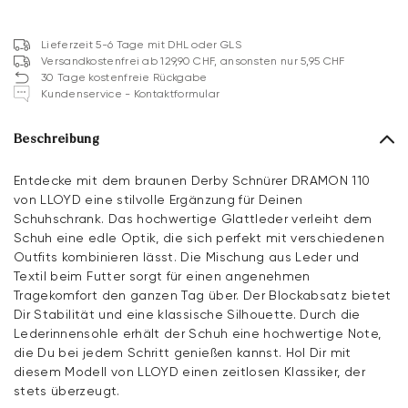
Lieferzeit 5-6 Tage mit DHL oder GLS
Versandkostenfrei ab 129,90 CHF, ansonsten nur 5,95 CHF
30 Tage kostenfreie Rückgabe
Kundenservice - Kontaktformular
Beschreibung
Entdecke mit dem braunen Derby Schnürer DRAMON 110
von LLOYD eine stilvolle Ergänzung für Deinen
Schuhschrank. Das hochwertige Glattleder verleiht dem
Schuh eine edle Optik, die sich perfekt mit verschiedenen
Outfits kombinieren lässt. Die Mischung aus Leder und
Textil beim Futter sorgt für einen angenehmen
Tragekomfort den ganzen Tag über. Der Blockabsatz bietet
Dir Stabilität und eine klassische Silhouette. Durch die
Lederinnensohle erhält der Schuh eine hochwertige Note,
die Du bei jedem Schritt genießen kannst. Hol Dir mit
diesem Modell von LLOYD einen zeitlosen Klassiker, der
stets überzeugt.