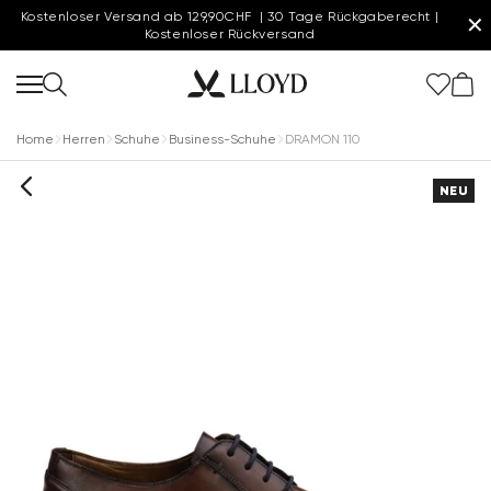
Kostenloser Versand ab 129,90CHF | 30 Tage Rückgaberecht |
✕
Kostenloser Rückversand
Home
Herren
Schuhe
Business-Schuhe
DRAMON 110
NEU