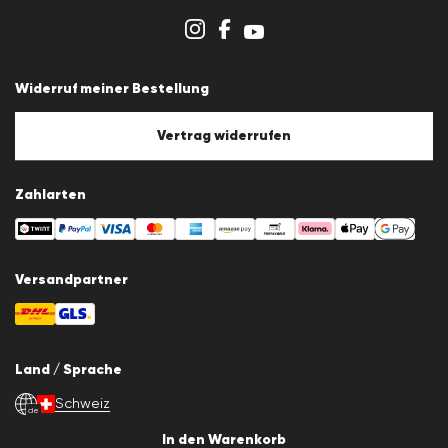
Storeübersicht
Hinweisgebersystem
AGB
Datenschutz
Widerruf meiner Bestellung
Impressum
Cookie-Policy
Cookie-Einstellungen
Vertrag widerrufen
Zahlarten
Versandpartner
Land / Sprache
Schweiz
de
In den Warenkorb