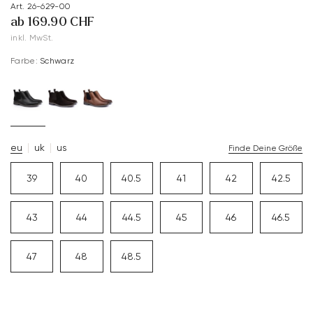
Art. 26-629-00
ab 169.90 CHF
inkl. MwSt.
Farbe:
Schwarz
eu
uk
us
Finde Deine Größe
39
40
40.5
41
42
42.5
43
44
44.5
45
46
46.5
47
48
48.5