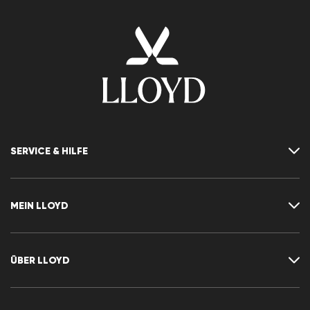
SERVICE & HILFE
Kontakt
FAQ
MEIN LLOYD
Größentabelle
Ratgeber
Rücksendung
Kundenkonto
Vertrag widerrufen
Newsletter
ÜBER LLOYD
Wunschliste
Pressemitteilungen
Karriere