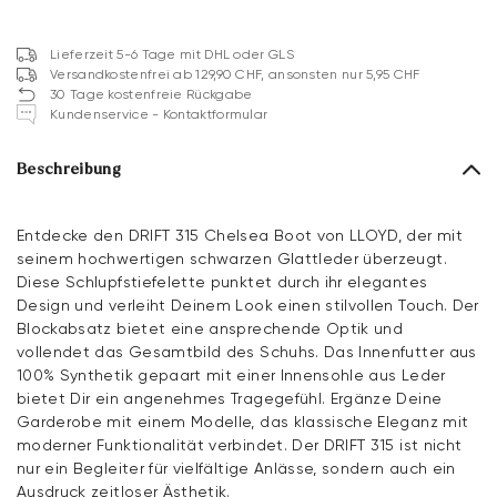
Lieferzeit 5-6 Tage mit DHL oder GLS
Versandkostenfrei ab 129,90 CHF, ansonsten nur 5,95 CHF
30 Tage kostenfreie Rückgabe
Kundenservice - Kontaktformular
Beschreibung
Entdecke den DRIFT 315 Chelsea Boot von LLOYD, der mit
seinem hochwertigen schwarzen Glattleder überzeugt.
Diese Schlupfstiefelette punktet durch ihr elegantes
Design und verleiht Deinem Look einen stilvollen Touch. Der
Blockabsatz bietet eine ansprechende Optik und
vollendet das Gesamtbild des Schuhs. Das Innenfutter aus
100% Synthetik gepaart mit einer Innensohle aus Leder
bietet Dir ein angenehmes Tragegefühl. Ergänze Deine
Garderobe mit einem Modelle, das klassische Eleganz mit
moderner Funktionalität verbindet. Der DRIFT 315 ist nicht
nur ein Begleiter für vielfältige Anlässe, sondern auch ein
Ausdruck zeitloser Ästhetik.