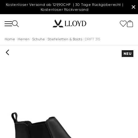
Kostenloser Versand ab 129,90CHF | 30 Tage Rückgaberecht |
✕
Kostenloser Rückversand
Home
Herren
Schuhe
Stiefeletten & Boots
DRIFT 315
NEU