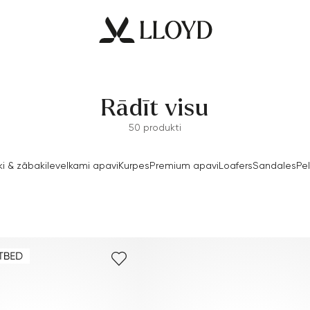
Rādīt visu
50 produkti
i & zābaki
Ievelkami apavi
Kurpes
Premium apavi
Loafers
Sandales
Pel