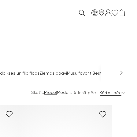
lv
dbikses un flip flops
Ziemas apavi
Mūsu favorīti
Bestselleri
Svētku apa
Skatīt:
|
Prece
Modelis
|
Atlasīt pēc:
Kārtot pēc