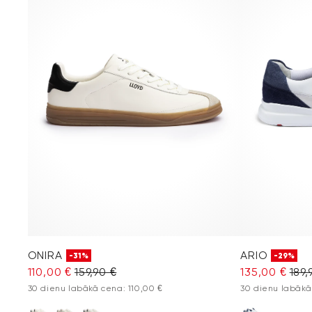
ONIRA
ARIO
-31%
-29%
110,00 €
159,90 €
135,00 €
189,
30 dienu labākā cena: 110,00 €
30 dienu labākā