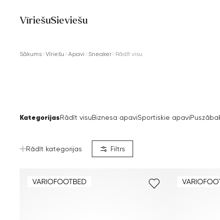
Vīriešu
Sieviešu
Sākums
Vīriešu
Apavi
Sneaker
Rādīt visu
Kategorijas
Rādīt visu
Biznesa apavi
Sportiskie apavi
Puszābak
Rādīt kategorijas
Filtrs