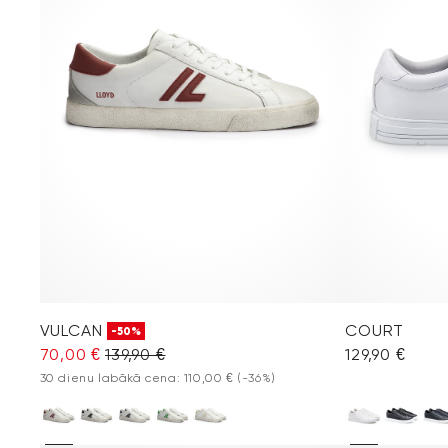
VULCAN
COURT
-50%
70,00 €
139,90 €
129,90 €
30 dienu labākā cena: 110,00 €
(-36%)