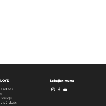
LLOYD
Sekojiet mums
s relīzes
ra
u sadaļa
lu pārskats