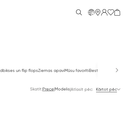
lv
dbikses un flip flops
Ziemas apavi
Mūsu favorīti
Bestselleri
Svētku apa
Skatīt:
|
Prece
Modelis
|
Atlasīt pēc:
Kārtot pēc