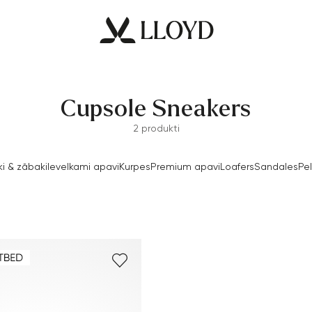
Cupsole Sneakers
2 produkti
i & zābaki
Ievelkami apavi
Kurpes
Premium apavi
Loafers
Sandales
Pel