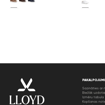
PAKALPOJUMI
Sazināties ar
Biežāk uzdotie
Izmēru tabula
Kopšanas not