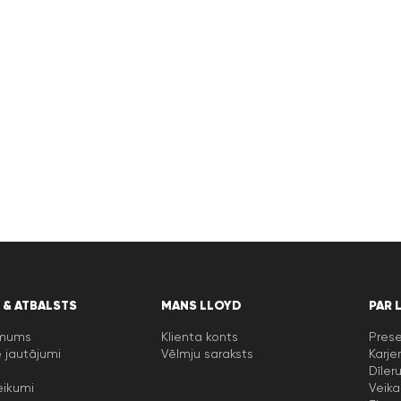
 & ATBALSTS
MANS LLOYD
PAR 
 mums
Klienta konts
Prese
 jautājumi
Vēlmju saraksts
Karje
Dīler
eikumi
Veika