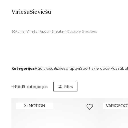
Vīriešu
Sieviešu
Sākums
Vīriešu
Apavi
Sneaker
Cupsole Sneakers
Kategorijas
Rādīt visu
Biznesa apavi
Sportiskie apavi
Puszābak
Rādīt kategorijas
Filtrs