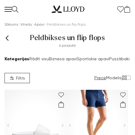
Sākums
Vīriešu
Apavi
Peldbikses un flip flops
Peldbikses un flip flops
6 produkti
Kategorijas
Rādīt visu
Biznesa apavi
Sportiskie apavi
Puszābaki & 
Prece
Modelis
|
Filtrs