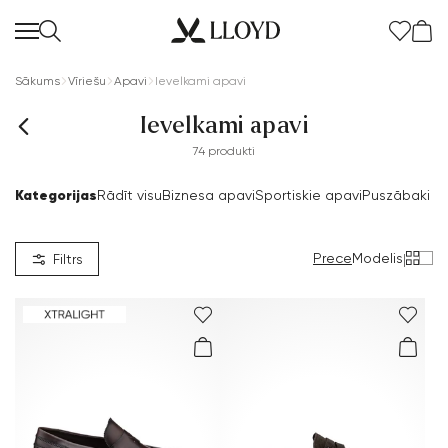
Sākums
Vīriešu
Apavi
Ievelkami apavi
Ievelkami apavi
74 produkti
Kategorijas
Rādīt visu
Biznesa apavi
Sportiskie apavi
Puszābaki & 
Prece
Modelis
|
Filtrs