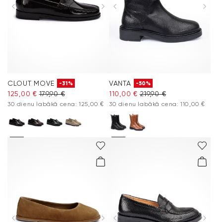
Aksesuāri
Vacation Shop
Kolekcijas
CLOUT MOVE
VANTA
-31%
-50%
Kopšana un piederumi
125,00 €
179,90 €
110,00 €
219,90 €
30 dienu labākā cena: 125,00 €
30 dienu labākā cena: 110,00 €