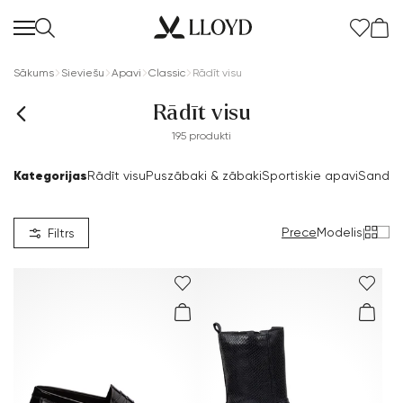
Sākums
Sieviešu
Apavi
Classic
Rādīt visu
Rādīt visu
195 produkti
Kategorijas
Rādīt visu
Puszābaki & zābaki
Sportiskie apavi
Sandal
Sieviešu sākumlapa
IZPĀRDOŠANA
Prece
Modelis
|
Filtrs
Jaunums
Apavi
Apģērbs