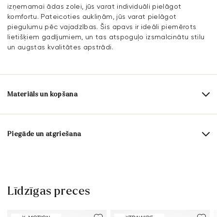
izņemamai ādas zolei, jūs varat individuāli pielāgot
komfortu. Pateicoties aukliņām, jūs varat pielāgot
piegulumu pēc vajadzības. Šis apavs ir ideāli piemērots
lietišķiem gadījumiem, un tas atspoguļo izsmalcinātu stilu
un augstas kvalitātes apstrādi.
Materiāls un kopšana
Ražošanas apjoms:
UK izmēri
Virsmas materiāls:
Gluda āda
Piegāde un atgriešana
Izklājums:
100% Āda
Piegādes laiks 2 - 5 dienas ar DHL vai GLS
Iekšzoles materiāls:
Āda
Bezmaksas piegāde no 129,90€, citādi tikai 5,95€
Zole:
Gumijas zole
30 dienu bezmaksas atgriešanās
Līdzīgas preces
Klientu apkalpošana – kontaktforma
Liestes forma:
CORVETTE
Papildu informāciju par šo tēmu vari atrast sadaļā
Piegāde