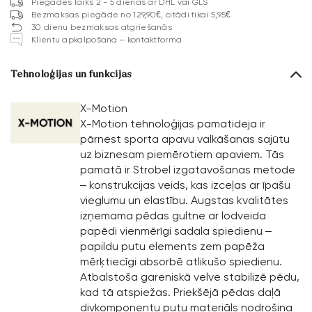
Piegādes laiks 2 - 5 dienas ar DHL vai GLS
Bezmaksas piegāde no 129,90€, citādi tikai 5,95€
30 dienu bezmaksas atgriešanās
Klientu apkalpošana – kontaktforma
Tehnoloģijas un funkcijas
X-Motion
X-Motion tehnoloģijas pamatideja ir
pārnest sporta apavu valkāšanas sajūtu
uz biznesam piemērotiem apaviem. Tās
pamatā ir Strobel izgatavošanas metode
– konstrukcijas veids, kas izceļas ar īpašu
vieglumu un elastību. Augstas kvalitātes
izņemama pēdas gultne ar lodveida
papēdi vienmērīgi sadala spiedienu –
papildu putu elements zem papēža
mērķtiecīgi absorbē atlikušo spiedienu.
Atbalstoša gareniskā velve stabilizē pēdu,
kad tā atspiežas. Priekšējā pēdas daļā
divkomponentu putu materiāls nodrošina