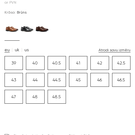
ar PVN
Krāsa:
Brūns
eu
uk
us
Atrodi savu izmēru
39
40
40.5
41
42
42.5
43
44
44.5
45
46
46.5
47
48
48.5