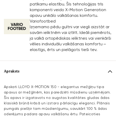
patīkamu elastību. Šīs tehnoloģijas trīs
komponenti veido X-Motion Generation
apavu unikālo valkāšanas komfortu.
Variofootbed
Izņemamo pēdu gultni var viegli aizstāt ar
savām ieliktnēm vai iztīrīt. Ideāli piemērots,
ja valkā ortopēdiskas ieliktnes vai vienkārši
vēlies individuālu valkāšanas komfortu –
elastīgs, ērts un pielāgots tieši tev.
Apraksts
Apskati LLOYD X-MOTION 150 - elegantus mežģīņu tipa
apavus ar mežģīnēm, kas paredzēti mūsdienu uzņēmējam.
Šis apavs ir izgatavots no augstas kvalitātes gludas ādas
klasiskā brūnā krāsā un izstaro pārlaicīgu eleganci. Plānais
purngals piešķir tam mūsdienīgumu, savukārt 100 % ādas
oderējums padara apavu valkāšanu ērtu. Pateicoties