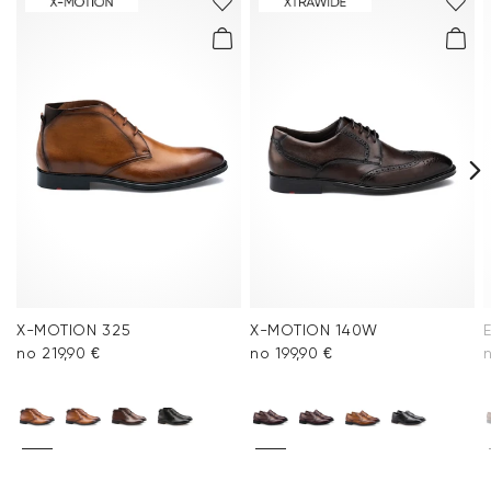
un
Atgriešana
.
Bieži uzdotie jautājumi
.
X-MOTION 325
X-MOTION 140W
no 219,90 €
no 199,90 €
n