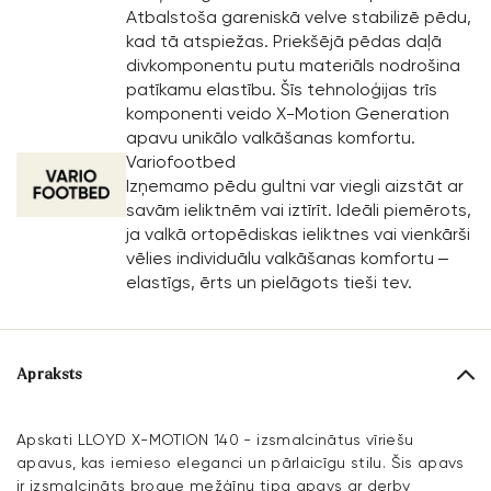
Atbalstoša gareniskā velve stabilizē pēdu,
kad tā atspiežas. Priekšējā pēdas daļā
divkomponentu putu materiāls nodrošina
patīkamu elastību. Šīs tehnoloģijas trīs
komponenti veido X-Motion Generation
apavu unikālo valkāšanas komfortu.
Variofootbed
Izņemamo pēdu gultni var viegli aizstāt ar
savām ieliktnēm vai iztīrīt. Ideāli piemērots,
ja valkā ortopēdiskas ieliktnes vai vienkārši
vēlies individuālu valkāšanas komfortu –
elastīgs, ērts un pielāgots tieši tev.
Apraksts
Apskati LLOYD X-MOTION 140 - izsmalcinātus vīriešu
apavus, kas iemieso eleganci un pārlaicīgu stilu. Šis apavs
ir izsmalcināts brogue mežģīņu tipa apavs ar derby