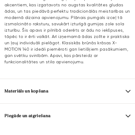
akcentiem, kas izgatavots no augstas kvalitātes gludas
ādas, un tas piedāvā perfektu tradicionālās meistarības un
modernā dizaina apvienojumu. Plānais purngals izceļ tā
izsmalcināto raksturu, savukārt izturīgā gumijas zole sola
izturību. Šis apavs ir pilnībā oderēts ar ādu no iekšpuses,
tāpēc to ir ērti valkāt. Arī izņemamā ādas zolīte ir praktiska
un ļauj individuāli pielāgot. Klasiskās brūnās krāsas X-
MOTION 140 ir ideāli piemēroti gan lietišķiem pasākumiem,
gan svētku svinībām. Apavi, kas pārsteidz ar
funkcionalitātes un stila apvienojumu.
Materiāls un kopšana
Ražošanas apjoms:
UK izmēri
Virsmas materiāls:
Gluda āda
Piegāde un atgriešana
Izklājums:
100% Āda
Piegādes laiks 2 - 5 dienas ar DHL vai GLS