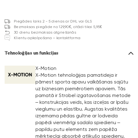
Piegādes laiks 2 - 5 dienas ar DHL vai GLS
Bezmaksas piegāde no 129,90€, citādi tikai 5,95€
30 dienu bezmaksas atgriešanās
Klientu apkalpošana – kontaktforma
Tehnoloģijas un funkcijas
X-Motion
X-Motion tehnoloģijas pamatideja ir
pārnest sporta apavu valkāšanas sajūtu
uz biznesam piemērotiem apaviem. Tās
pamatā ir Strobel izgatavošanas metode
– konstrukcijas veids, kas izceļas ar īpašu
vieglumu un elastību. Augstas kvalitātes
izņemama pēdas gultne ar lodveida
papēdi vienmērīgi sadala spiedienu –
papildu putu elements zem papēža
mērķtiecīgi absorbē atlikušo spiedienu.