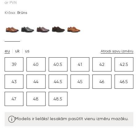
ar PVN
Krāsa:
Brūns
eu
uk
us
Atrodi savu izmēru
39
40
40.5
41
42
42.5
43
44
44.5
45
46
46.5
47
48
48.5
Modelis ir lielāks! Iesakām pasūtīt vienu izmēru mazāku.