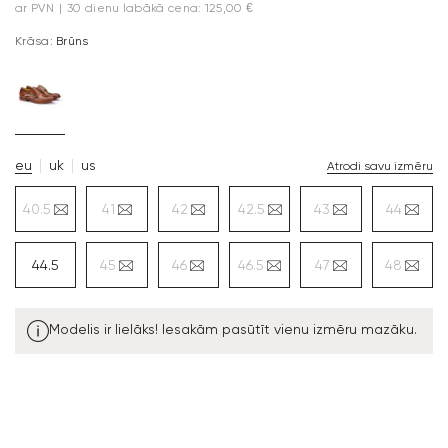
ar PVN
|
30 dienu labākā cena: 125,00 €
Krāsa:
Brūns
eu
uk
us
Atrodi savu izmēru
40.5
41
42
42.5
43
44
44.5
45
46
46.5
47
48
Modelis ir lielāks! Iesakām pasūtīt vienu izmēru mazāku.