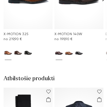
X-MOTION 325
X-MOTION 140W
no 219,90 €
no 199,90 €
n
Atbilstošie produkti