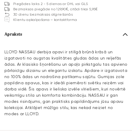
Piegādes laiks 2 - 5 dienas ar DHL vai GLS
Bezmaksas piegāde no 129,90€, citādi tikai 5,95€
30 dienu bezmaksas atgriešanās
Klientu apkalpošana – kontaktforma
Apraksts
LLOYD NASSAU derbija apavi ir stilīgā brūnā krāsā un
izgatavoti no augstas kvalitātes gludas ādas un reljefās
ādas. Ar klasisko šņorēšanu un apaļo pirkstgalu tas apvieno
pārlaicīgu dizainu un elegantu izskatu. Apdare ir izgatavota
no 100% ādas un nodrošina patīkamu sajūtu. Gumijas zole
papildina apavus, kas ir ideāli piemēroti svētku reizēm vai
darba vidē. Šis apavs ir lieliska izvēle vīriešiem, kuri novērtē
veiksmīgu stila un komforta kombināciju. NASSAU ir gan
modes risinājums, gan praktisks papildinājums jūsu apavu
kolekcijai. Atklājiet mūžīgo stilu, kas nekad neiziet no
modes ar LLOYD.