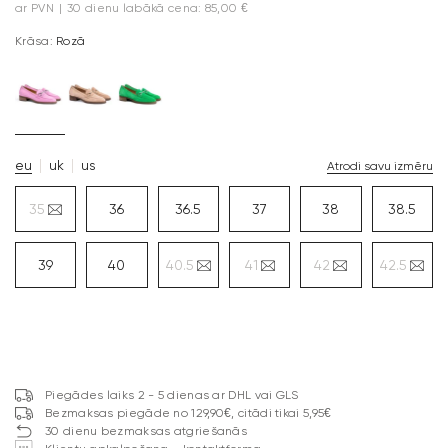
ar PVN
|
30 dienu labākā cena: 85,00 €
Krāsa:
Rozā
eu
uk
us
Atrodi savu izmēru
35
36
36.5
37
38
38.5
39
40
40.5
41
42
42.5
Piegādes laiks 2 - 5 dienas ar DHL vai GLS
Bezmaksas piegāde no 129,90€, citādi tikai 5,95€
30 dienu bezmaksas atgriešanās