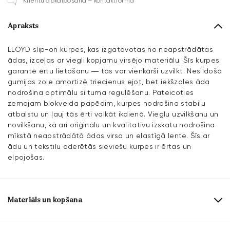
Klientu apkalpošana – kontaktforma
Apraksts
LLOYD slip-on kurpes, kas izgatavotas no neapstrādātas
ādas, izceļas ar viegli kopjamu virsējo materiālu. Šīs kurpes
garantē ērtu lietošanu — tās var vienkārši uzvilkt. Neslīdošā
gumijas zole amortizē triecienus ejot, bet iekšzoles āda
nodrošina optimālu siltuma regulēšanu. Pateicoties
zemajam blokveida papēdim, kurpes nodrošina stabilu
atbalstu un ļauj tās ērti valkāt ikdienā. Vieglu uzvilkšanu un
novilkšanu, kā arī oriģinālu un kvalitatīvu izskatu nodrošina
mīkstā neapstrādātā ādas virsa un elastīgā lente. Šīs ar
ādu un tekstilu oderētās sieviešu kurpes ir ērtas un
elpojošas.
Materiāls un kopšana
Ražošanas apjoms:
UK izmēri