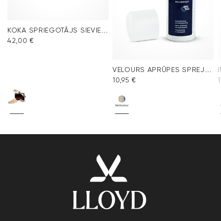
KOKA SPRIEGOTĀJS SIEVIEŠU APAVIEM
42,00 €
VELOURS APRŪPES SPREJS MULTICOLOUR
10,95 €
1