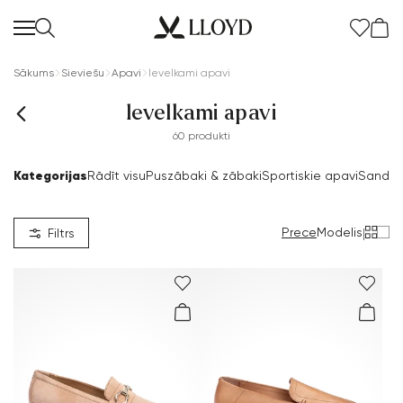
Sākums
Sieviešu
Apavi
levelkami apavi
levelkami apavi
60 produkti
Kategorijas
Rādīt visu
Puszābaki & zābaki
Sportiskie apavi
Sandal
Prece
Modelis
|
Filtrs