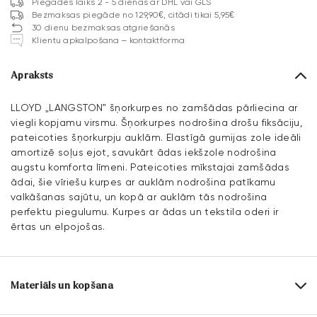
Piegādes laiks 2 - 5 dienas ar DHL vai GLS
Bezmaksas piegāde no 129,90€, citādi tikai 5,95€
30 dienu bezmaksas atgriešanās
Klientu apkalpošana – kontaktforma
Apraksts
LLOYD „LANGSTON” šņorkurpes no zamšādas pārliecina ar
viegli kopjamu virsmu. Šņorkurpes nodrošina drošu fiksāciju,
pateicoties šņorkurpju auklām. Elastīgā gumijas zole ideāli
amortizē soļus ejot, savukārt ādas iekšzole nodrošina
augstu komforta līmeni. Pateicoties mīkstajai zamšādas
ādai, šie vīriešu kurpes ar auklām nodrošina patīkamu
valkāšanas sajūtu, un kopā ar auklām tās nodrošina
perfektu piegulumu. Kurpes ar ādas un tekstila oderi ir
ērtas un elpojošas.
Materiāls un kopšana