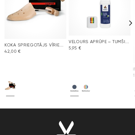
VELOURS APRŪPE – TUMŠI ZILS
KOKA SPRIEGOTĀJS VĪRIEŠU APAVIEM
5,95 €
42,00 €
1