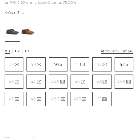
ar PVN
|
30 dienu labākā cena: 75,00 €
Krāsa:
Zils
eu
uk
us
Atrodi savu izmēru
39
40
40.5
41
42
42.5
43
44
44.5
45
46
46.5
47
48
48.5
49.5
51