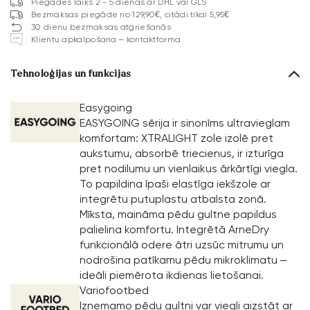
Piegādes laiks 2 - 5 dienas ar DHL vai GLS
Bezmaksas piegāde no 129,90€, citādi tikai 5,95€
30 dienu bezmaksas atgriešanās
Klientu apkalpošana – kontaktforma
Tehnoloģijas un funkcijas
Easygoing
EASYGOING sērija ir sinonīms ultravieglam
komfortam: XTRALIGHT zole izolē pret
aukstumu, absorbē triecienus, ir izturīga
pret nodilumu un vienlaikus ārkārtīgi viegla.
To papildina īpaši elastīga iekšzole ar
integrētu putuplastu atbalsta zonā.
Mīksta, maināma pēdu gultne papildus
palielina komfortu. Integrētā ArneDry
funkcionālā odere ātri uzsūc mitrumu un
nodrošina patīkamu pēdu mikroklimatu –
ideāli piemērota ikdienas lietošanai.
Variofootbed
Izņemamo pēdu gultni var viegli aizstāt ar