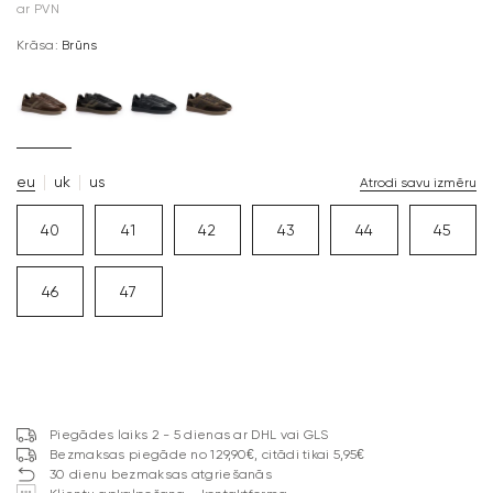
ar PVN
Krāsa:
Brūns
eu
uk
us
Atrodi savu izmēru
40
41
42
43
44
45
46
47
Piegādes laiks 2 - 5 dienas ar DHL vai GLS
Bezmaksas piegāde no 129,90€, citādi tikai 5,95€
30 dienu bezmaksas atgriešanās