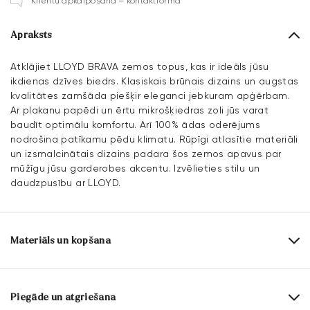
Klientu apkalpošana – kontaktforma
Apraksts
Atklājiet LLOYD BRAVA zemos topus, kas ir ideāls jūsu
ikdienas dzīves biedrs. Klasiskais brūnais dizains un augstas
kvalitātes zamšāda piešķir eleganci jebkuram apģērbam.
Ar plakanu papēdi un ērtu mikrošķiedras zoli jūs varat
baudīt optimālu komfortu. Arī 100% ādas oderējums
nodrošina patīkamu pēdu klimatu. Rūpīgi atlasītie materiāli
un izsmalcinātais dizains padara šos zemos apavus par
mūžīgu jūsu garderobes akcentu. Izvēlieties stilu un
daudzpusību ar LLOYD.
Materiāls un kopšana
Ražošanas apjoms:
ES izmēri
Virsmas materiāls:
Rūpīgi apstrādāta āda
Piegāde un atgriešana