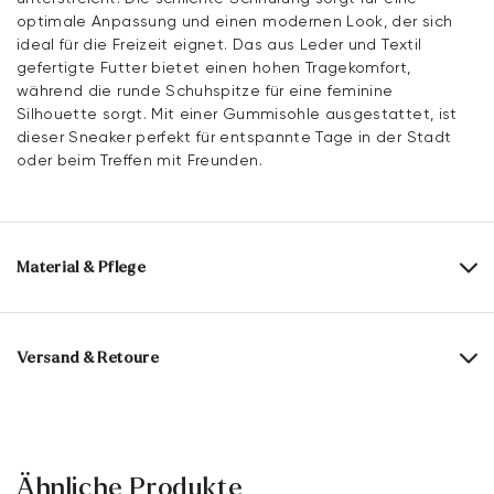
optimale Anpassung und einen modernen Look, der sich
ideal für die Freizeit eignet. Das aus Leder und Textil
gefertigte Futter bietet einen hohen Tragekomfort,
während die runde Schuhspitze für eine feminine
Silhouette sorgt. Mit einer Gummisohle ausgestattet, ist
dieser Sneaker perfekt für entspannte Tage in der Stadt
oder beim Treffen mit Freunden.
Material & Pflege
Produktionsgrößengang:
EU-Größen
Obermaterial:
Glattleder
Rauleder
Versand & Retoure
Futter:
60% Leder
40% Textil
Lieferzeit 5-6 Tage mit DHL oder GLS
Futtermaterial:
Leder/Textil
Versandkostenfrei ab 129,90 €, ansonsten nur 4,95 €
Material Innensohle:
Leder
30 Tage kostenfreie Rückgabe
Ähnliche Produkte