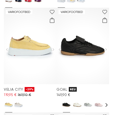
VELIA CITY
GOAL
-29%
NEU
119,95 €
169,90 €
149,90 €