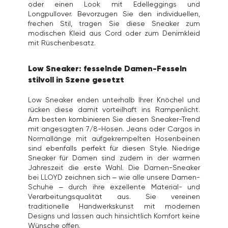
oder einen Look mit Edelleggings und
Longpullover. Bevorzugen Sie den individuellen,
frechen Stil, tragen Sie diese Sneaker zum
modischen Kleid aus Cord oder zum Denimkleid
mit Rüschenbesatz.
Low Sneaker: fesselnde Damen-Fesseln
stilvoll in Szene gesetzt
Low Sneaker enden unterhalb Ihrer Knöchel und
rücken diese damit vorteilhaft ins Rampenlicht.
Am besten kombinieren Sie diesen Sneaker-Trend
mit angesagten 7/8-Hosen. Jeans oder Cargos in
Normallänge mit aufgekrempelten Hosenbeinen
sind ebenfalls perfekt für diesen Style. Niedrige
Sneaker für Damen sind zudem in der warmen
Jahreszeit die erste Wahl. Die Damen-Sneaker
bei LLOYD zeichnen sich – wie alle unsere
Damen-
Schuhe
– durch ihre exzellente Material- und
Verarbeitungsqualität aus. Sie vereinen
traditionelle Handwerkskunst mit modernen
Designs und lassen auch hinsichtlich Komfort keine
Wünsche offen.