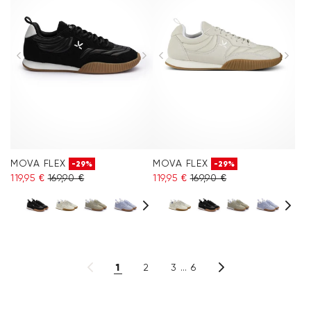
MOVA FLEX
MOVA FLEX
-29%
-29%
119,95 €
169,90 €
119,95 €
169,90 €
1
2
3
6