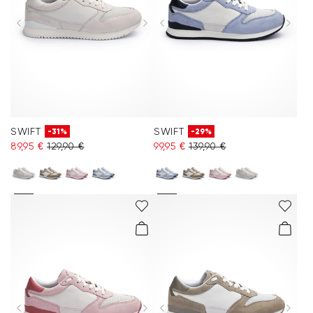
SWIFT
SWIFT
-31%
-29%
89,95 €
129,90 €
99,95 €
139,90 €