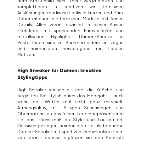
dem Straßenbild nicht mehr wegzudenken und
komplettieren in sportiven wie femininen
Ausführungen modische Looks in Freizeit und Büro.
Dabei erfreuen die femininen Modelle mit feinen
Details. Allen voran fasziniert in dieser Saison
Effektleder mit spannenden Farbverläufen und
metallischen Highlights. Damen-Sneaker in
Pastelltönen sind zu Sommerkleidern en vogue
und harmonieren hervorragend mit floralen
Motiven.
High Sneaker für Damen: kreative
Stylingtipps
High Sneaker reichen bis über die Knöchel und
begleiten Sie stylish durch das Modejahr – auch
wenn das Wetter mal nicht ganz mitspielt.
Atmungsaktiv, mit lässigen Schnürungen und
Obermaterialien aus feinen Ledern repräsentieren
sie das Höchstmaß an Style und Laufkomfort.
Klassisch getragen harmonieren sie als bequeme
Damen-Sneaker mit sportiven Deminlooks in Form
von Jeans; ebenso ergänzen sie den Safaristil