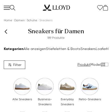
Home
Damen
Schuhe
Sneakers
Sneakers für Damen
189 Produkte
Kategorien
Alle anzeigen
Stiefeletten & Boots
Sneakers
Loafer
Ha
Produkt
Model
|
Filter
Alle Sneakers
Business-
Everyday
Retro-Sneakers
Sneakers
Sneakers