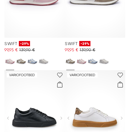
SWIFT
SWIFT
-29%
-29%
99,95 €
139,90 €
99,95 €
139,90 €