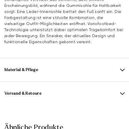
Erscheinungsbild, während die Gummisohle für Haltbarkeit
sorgt. Eine Leder-Innensohle bettet den Fuß sanft ein. Die
Farbgestaltung ist eine stilvolle Kombination, die
vielseitige Outfit-Möglichkeiten eröffnet. Variofootbed-
Technologie unterstützt dabei optimalen Tragekomfort bei
jeder Bewegung. Ein Sneaker, der aktuelles Design und
funktionelle Eigenschaften gekonnt vereint.
Material & Pflege
Produktionsgrößengang:
EU-Größen
Obermaterial:
Glattleder
Versand & Retoure
Futter:
60% Leder
40% Textil
Lieferzeit 5-6 Tage mit DHL oder GLS
Material Innensohle:
Leder
Versandkostenfrei ab 129,90 €, ansonsten nur 4,95 €
Sohle:
Gummisohle
30 Tage kostenfreie Rückgabe
Ähnliche Produkte