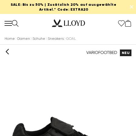
SALE: Bis zu 50% | Zusätzlich 20% auf ausgewählte
✕
Artikel.* Code: EXTRA20
Home
Damen
Schuhe
Sneakers
GOAL
NEU