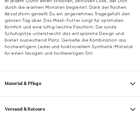
er jedem Outfit einen stilvollen, zeitlosen Look, der Dich
durch die warmen Monaten begleitet. Dank der flachen
Absatzform genießt Du ein angenehmes Tragegefühl den
ganzen Tag über. Das Mesh-Futter sorgt für optimalen
Komfort und eine luftig-leichte Passform. Die runde
Schuhspitze unterstreicht das entspannte Design und
bietet ausreichend Platz. Genieße die Kombination aus
hochwertigem Leder und funktionellem Synthetik-Material
für einen lässigen und hochwertigen Stil.
Material & Pflege
Produktionsgrößengang:
EU-Größen
Obermaterial:
Rauleder
Versand & Retoure
Futter:
100% Mesh
Lieferzeit 5-6 Tage mit DHL oder GLS
Material Innensohle:
Mesh
Versandkostenfrei ab 129,90 €, ansonsten nur 4,95 €