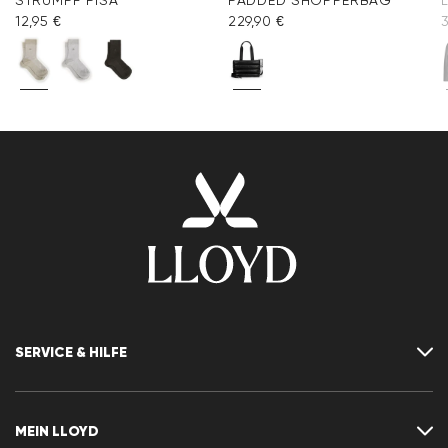
STRUMPF PISA
PADDED SHOPPERBAG
12,95 €
229,90 €
SERVICE & HILFE
Kontakt
FAQ
MEIN LLOYD
Größentabelle