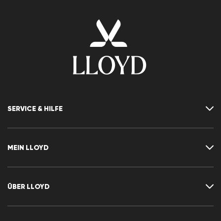
SERVICE & HILFE
Kontakt
FAQ
MEIN LLOYD
Größentabelle
Ratgeber
Rücksendung
Kundenkonto
Vertrag widerrufen
Newsletter
ÜBER LLOYD
Wunschliste
Pressemitteilungen
Karriere