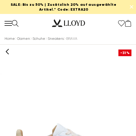
SALE: Bis zu 50% | Zusätzlich 20% auf ausgewählte
✕
Artikel.* Code: EXTRA20
Home
Damen
Schuhe
Sneakers
BRAVA
-31%