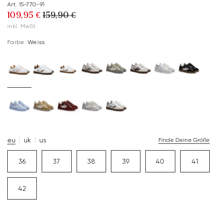
Art. 15-770-91
109,95 €
159,90 €
inkl. MwSt.
Farbe:
Weiss
eu
uk
us
Finde Deine Größe
36
37
38
39
40
41
42