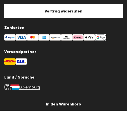
Cookie-Policy
Cookie-Einstellungen
Vertrag widerrufen
Zahlarten
Versandpartner
Land / Sprache
Luxemburg
de
In den Warenkorb
© 2026 LLOYD Lifestyle GmbH
Alle Artikelpreise inkl. Mehrwertsteuer. Lieferung nur innerhalb
Luxemburgs.
*Gesamtpreis der letzten 30 Tage.