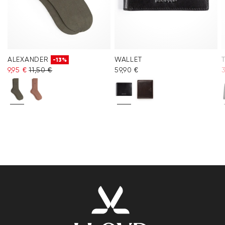
ALEXANDER
WALLET
-13%
9,95 €
11,50 €
59,90 €