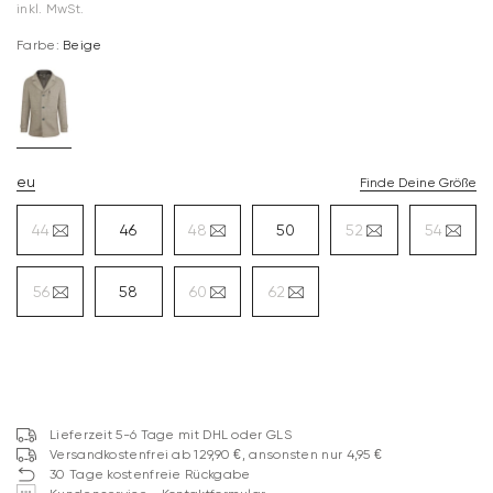
inkl. MwSt.
Farbe:
Beige
eu
Finde Deine Größe
44
46
48
50
52
54
56
58
60
62
Lieferzeit 5-6 Tage mit DHL oder GLS
Versandkostenfrei ab 129,90 €, ansonsten nur 4,95 €
30 Tage kostenfreie Rückgabe