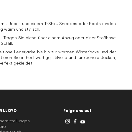
e mit Jeans und einem T-Shirt. Sneakers oder Boots runden
ig warm und stylisch.
l. Tragen Sie diese über einem Anzug oder einer Stoffhose
chliff.
eitlose Lederjacke bis hin zur warmen Winterjacke und der
eren Sie in hochwertige, stilvolle und funktionale Jacken,
erfekt gekleidet.
R LLOYD
Folge uns auf
semitteilungen
iere