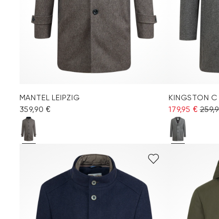
MANTEL LEIPZIG
KINGSTON C
359,90 €
179,95 €
259,