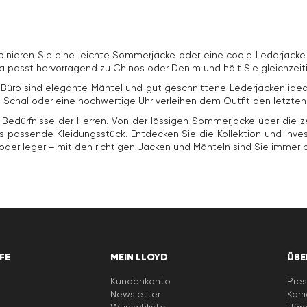
mbinieren Sie eine leichte Sommerjacke oder eine coole Lederjack
rka passt hervorragend zu Chinos oder Denim und hält Sie gleichzeit
s Büro sind elegante Mäntel und gut geschnittene Lederjacken idea
chal oder eine hochwertige Uhr verleihen dem Outfit den letzten S
e Bedürfnisse der Herren. Von der lässigen Sommerjacke über die z
 passende Kleidungsstück. Entdecken Sie die Kollektion und investi
oder leger – mit den richtigen Jacken und Mänteln sind Sie immer p
LFE
MEIN LLOYD
ÜBE
Kundenkonto
Pres
Newsletter
Karr