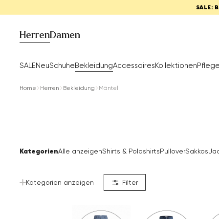
SALE: 
Herren
Damen
SALE
Neu
Schuhe
Bekleidung
Accessoires
Kollektionen
Pfleg
Home
Herren
Bekleidung
Mäntel
Kategorien
Alle anzeigen
Shirts & Poloshirts
Pullover
Sakkos
Ja
Kategorien anzeigen
Filter