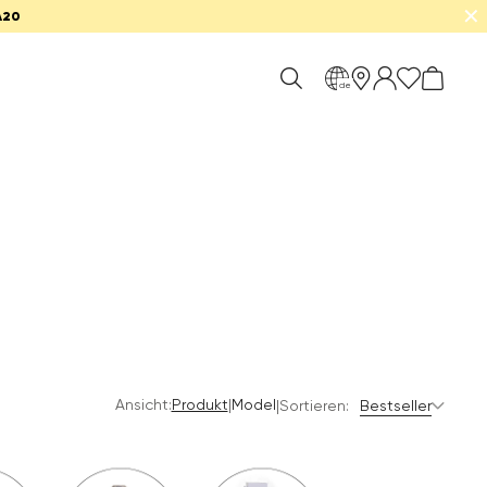
✕
A20
de
Ansicht:
|
Produkt
Model
|
Sortieren:
Bestseller