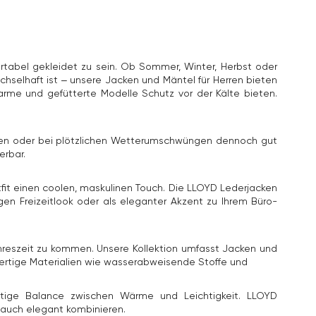
ortabel gekleidet zu sein. Ob Sommer, Winter, Herbst oder
echselhaft ist – unsere Jacken und Mäntel für Herren bieten
arme und gefütterte Modelle Schutz vor der Kälte bieten.
nden oder bei plötzlichen Wetterumschwüngen dennoch gut
erbar.
utfit einen coolen, maskulinen Touch. Die LLOYD Lederjacken
en Freizeitlook oder als eleganter Akzent zu Ihrem Büro-
hreszeit zu kommen. Unsere Kollektion umfasst Jacken und
ertige Materialien wie wasserabweisende Stoffe und
htige Balance zwischen Wärme und Leichtigkeit. LLOYD
s auch elegant kombinieren.