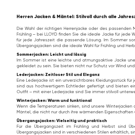
Herren Jacken & Mäntel: Stilvoll durch alle Jahres
Die Wahl der richtigen Herrenjacke oder des passenden Ma
Frühling – bei LLOYD finden Sie die ideale Jacke für jede 
für jede Jahreszeit die passende Lösung. Im Sommer sorg
Übergangsjacken sind die ideale Wahl für Frühling und Her
Sommerjacken: Leicht und lässig
Im Sommer ist eine leichte und atmungsaktive Jacke une
gekleidet zu sein. Sie bieten nicht nur Schutz vor Wind un
Lederjacken: Zeitloser Stil und Eleganz
Eine Lederjacke ist ein unverzichtbares Kleidungsstück für
sind aus hochwertigem Echtleder gefertigt und bieten ei
Outfit – mit einer Lederjacke sind Sie immer stilvoll unterw
Winterjacken: Warm und funktional
Wenn die Temperaturen sinken, sind unsere Winterjacken 
Mäntel, die nicht nur durch ihre wärmenden Eigenschafte
Übergangsjacken: Vielseitig und praktisch
Für die Übergangszeit im Frühling und Herbst sind Ü
Übergangsjacken sind in verschiedenen Stilen erhältlich, s