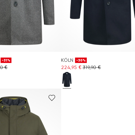
KÖLN
-31%
-30%
90 €
224,95 €
319,90 €