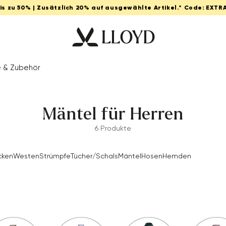
Bis zu 50% | Zusätzlich 20% auf ausgewählte Artikel.* Code: EXTR
e & Zubehör
Mäntel für Herren
6 Produkte
cken
Westen
Strümpfe
Tücher/Schals
Mäntel
Hosen
Hemden