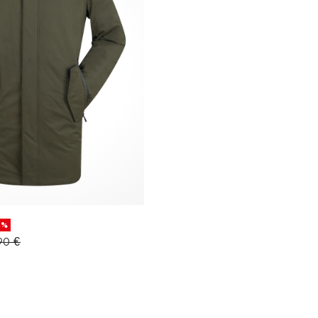
0%
90 €