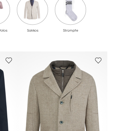
Polos
Sakkos
Strümpfe