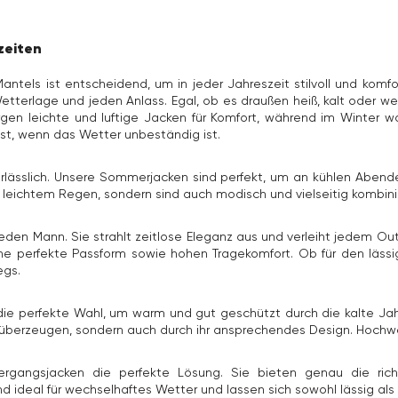
zeiten
ntels ist entscheidend, um in jeder Jahreszeit stilvoll und komf
Wetterlage und jeden Anlass. Egal, ob es draußen heiß, kalt oder w
en leichte und luftige Jacken für Komfort, während im Winter w
bst, wenn das Wetter unbeständig ist.
rlässlich. Unsere Sommerjacken sind perfekt, um an kühlen Abe
d leichtem Regen, sondern sind auch modisch und vielseitig kombini
 jeden Mann. Sie strahlt zeitlose Eleganz aus und verleiht jedem O
ne perfekte Passform sowie hohen Tragekomfort. Ob für den lässig
egs.
die perfekte Wahl, um warm und gut geschützt durch die kalte Ja
n überzeugen, sondern auch durch ihr ansprechendes Design. Hochw
bergangsjacken die perfekte Lösung. Sie bieten genau die ric
ind ideal für wechselhaftes Wetter und lassen sich sowohl lässig al