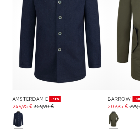
AMSTERDAM E
BARROW
-31%
-3
249,95 €
359,90 €
209,95 €
299,