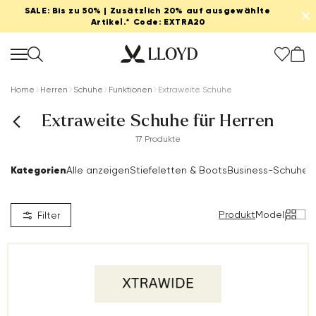
SALE: Bis zu 50% | Zusätzlich 20% auf ausgewählte
✕
Artikel.* Code: EXTRA20
Home
Herren
Schuhe
Funktionen
Extraweite Schuhe
Extraweite Schuhe für Herren
17 Produkte
Kategorien
Alle anzeigen
Stiefeletten & Boots
Business-Schuhe
S
Produkt
Model
|
Filter