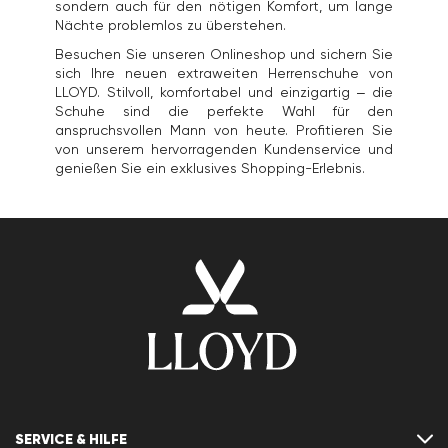
sondern auch für den nötigen Komfort, um lange
Nächte problemlos zu überstehen.
Besuchen Sie unseren Onlineshop und sichern Sie
sich Ihre neuen extraweiten Herrenschuhe von
LLOYD. Stilvoll, komfortabel und einzigartig – die
Schuhe sind die perfekte Wahl für den
anspruchsvollen Mann von heute. Profitieren Sie
von unserem hervorragenden Kundenservice und
genießen Sie ein exklusives Shopping-Erlebnis.
SERVICE & HILFE