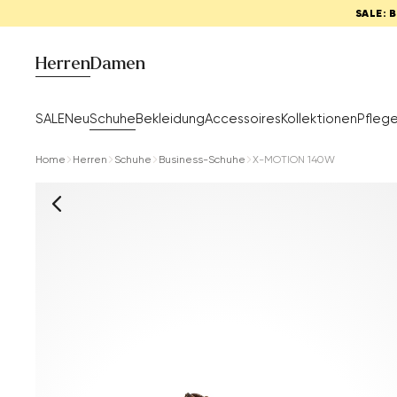
SALE: 
Herren
Damen
SALE
Neu
Schuhe
Bekleidung
Accessoires
Kollektionen
Pfleg
Home
Herren
Schuhe
Business-Schuhe
X-MOTION 140W