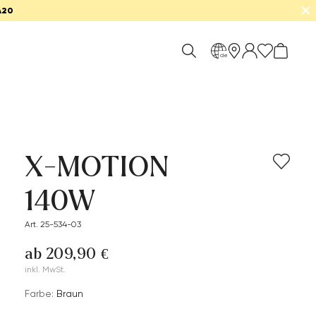
✕
A20
de
X-MOTION
140W
Art. 25-534-03
ab 209,90 €
inkl. MwSt.
Farbe:
Braun