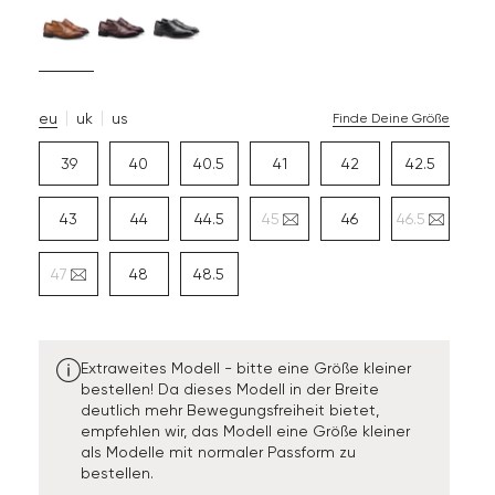
eu
uk
us
Finde Deine Größe
39
40
40.5
41
42
42.5
43
44
44.5
45
46
46.5
47
48
48.5
Extraweites Modell - bitte eine Größe kleiner
bestellen! Da dieses Modell in der Breite
deutlich mehr Bewegungsfreiheit bietet,
empfehlen wir, das Modell eine Größe kleiner
als Modelle mit normaler Passform zu
bestellen.