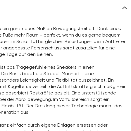
u ein ganz neues Maß an Bewegungsfreiheit. Dank eines
e Füße mehr Raum – perfekt, wenn du es gerne bequem
toren im Schaftfutter gleichen Belastungen beim Auftreten
er angepasste Fersenschluss sorgt zusätzlich für eine
nge Tage auf den Beinen.
st das Tragegefühl eines Sneakers in einen
Die Basis bildet die Strobel-Machart - eine
sonders Leichtigkeit und Flexibilität auszeichnet. Ein
 Kugelferse verteilt die Auftrittskräfte gleichmäßig - ein
e absorbiert Restkräfte gezielt. Eine unterstützende
bei der Abrollbewegung. Im Vorfußbereich sorgt ein
exibilität. Der Dreiklang dieser Technologie macht das
eneration aus.
anz einfach durch eigene Einlagen ersetzen oder