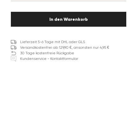
In den Warenkorb
Lieferzeit 5-6 Tage mit DHL oder GLS
Versandkostenfrei ab 129,90 €, ansonsten nur 4,95 €
30 Tage kostenfreie Rückgabe
Kundenservice - Kontaktformular