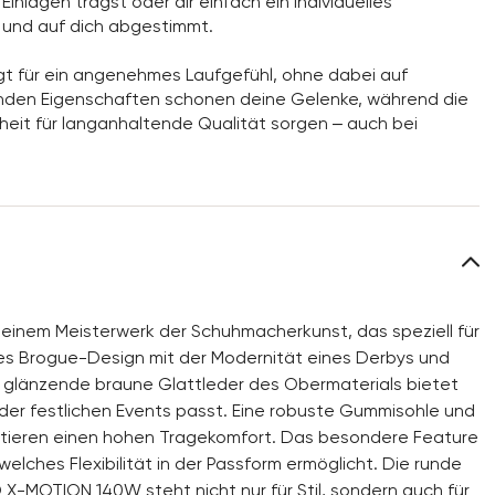
inlagen trägst oder dir einfach ein individuelles
 und auf dich abgestimmt.
rgt für ein angenehmes Laufgefühl, ohne dabei auf
fenden Eigenschaften schonen deine Gelenke, während die
eit für langanhaltende Qualität sorgen – auch bei
einem Meisterwerk der Schuhmacherkunst, das speziell für
ches Brogue-Design mit der Modernität eines Derbys und
as glänzende braune Glattleder des Obermaterials bietet
 oder festlichen Events passt. Eine robuste Gummisohle und
antieren einen hohen Tragekomfort. Das besondere Feature
lches Flexibilität in der Passform ermöglicht. Die runde
 X-MOTION 140W steht nicht nur für Stil, sondern auch für