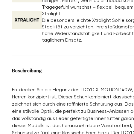
reinigen. Perfekt, wenn du orthopädische E
Tragegefühl wünschst – flexibel, bequem
Xtralight
Die besonders leichte Xtralight Sohle so
Stabilität zu verzichten. Ihre stoßdämp
hohe Widerstandsfähigkeit und Farbechth
täglichem Einsatz.
Beschreibung
Entdecken Sie die Eleganz des LLOYD X-MOTION 140W, 
Herren konzipiert ist. Dieser Schuh kombiniert klassis
zeichnet sich durch eine raffinierte Schnürung aus. D
eine stilvolle Optik, die perfekt zu Business-Anlässen
das vollständig aus Leder gefertigte Innenfutter gar
dieses Modells ist das herausnehmbare Variofootbed, we
Schuhspitze fügt eine klassische Form hinzu. Der LLOYD