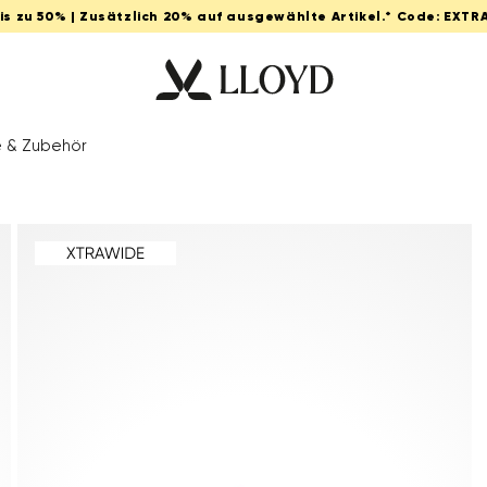
Bis zu 50% | Zusätzlich 20% auf ausgewählte Artikel.* Code: EXTR
e & Zubehör