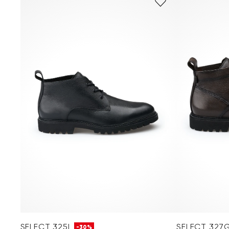
SELECT 325L
SELECT 327
-30%