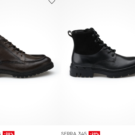
G
SERRA 345
-30%
-29%