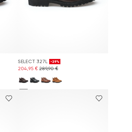
SELECT 327L
-29%
204,95 €
289,90 €