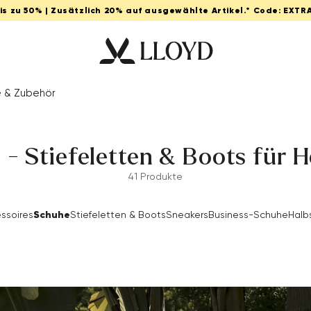
Bis zu 50% | Zusätzlich 20% auf ausgewählte Artikel.* Code: EXTR
e & Zubehör
 - Stiefeletten & Boots für H
41 Produkte
Schuhe
essoires
Stiefeletten & Boots
Sneakers
Business-Schuhe
Halb