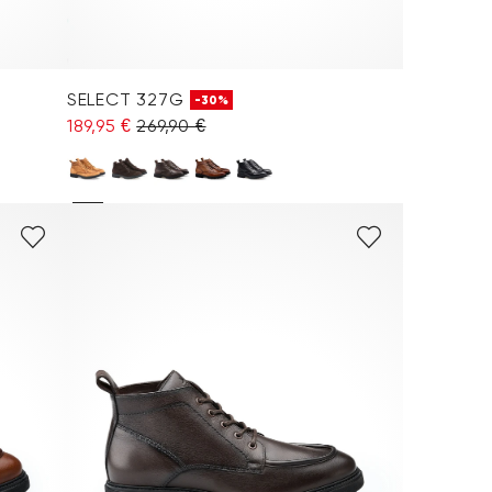
SELECT 327G
-30%
189,95 €
269,90 €