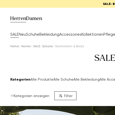
SALE: 
Herren
Damen
SALE
Neu
Schuhe
Bekleidung
Accessoires
Kollektionen
Pfleg
Home
Herren
SALE
Schuhe
Stiefeletten & Boots
SALE
Kategorien
Alle Produkte
Alle Schuhe
Alle Bekleidung
Alle Acc
Kategorien anzeigen
Filter