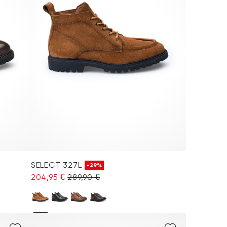
SELECT 327L
-29%
204,95 €
289,90 €