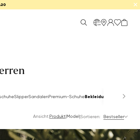
✕
A20
de
erren
Bekleidung
schuhe
Slipper
Sandalen
Premium-Schuhe
Jacken
Pullove
Ansicht:
|
Produkt
Model
|
Sortieren:
Bestseller