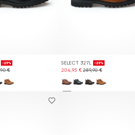
SELECT 327L
-29%
-29%
,90 €
204,95 €
289,90 €