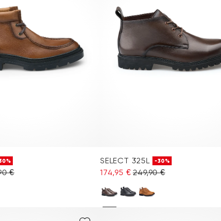
SELECT 325L
30%
-30%
90 €
174,95 €
249,90 €