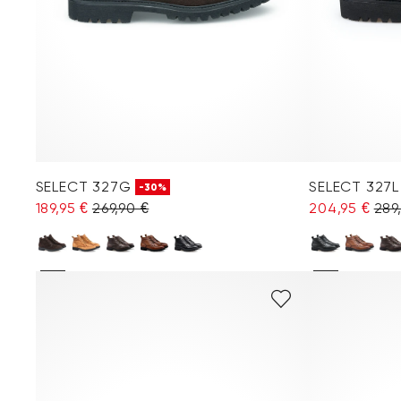
SELECT 327G
SELECT 327L
-30%
189,95 €
269,90 €
204,95 €
289