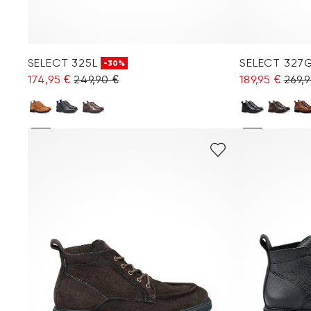
SELECT 325L
SELECT 327
-30%
174,95 €
249,90 €
189,95 €
269,