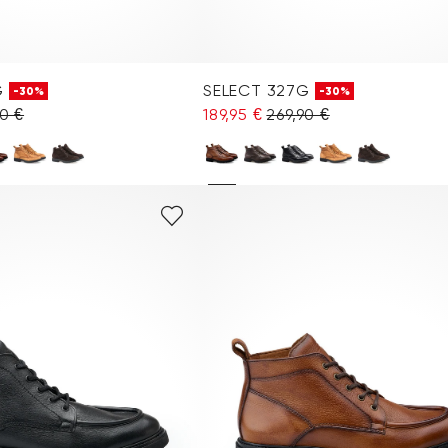
G
SELECT 327G
-30%
-30%
90 €
189,95 €
269,90 €