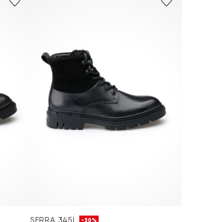
SERRA 345L
-30%