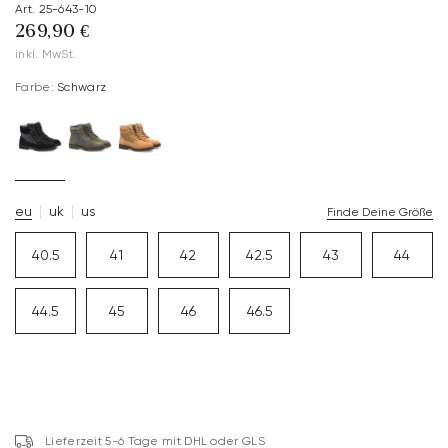
Art. 25-643-10
269,90 €
inkl. MwSt.
Farbe:
Schwarz
eu
uk
us
Finde Deine Größe
40.5
41
42
42.5
43
44
44.5
45
46
46.5
Lieferzeit 5-6 Tage mit DHL oder GLS