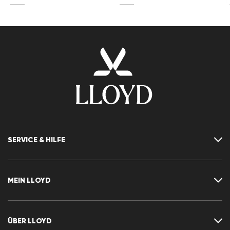
SERVICE & HILFE
Kontakt
FAQ
MEIN LLOYD
Größentabelle
Ratgeber
Rücksendung
Kundenkonto
Vertrag widerrufen
Newsletter
ÜBER LLOYD
Wunschliste