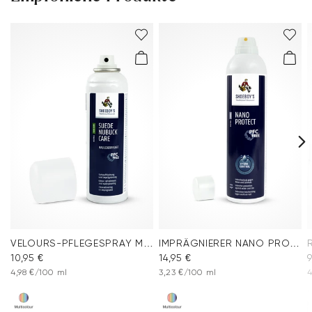
VELOURS-PFLEGESPRAY MULTICOLOUR
IMPRÄGNIERER NANO PROTECT SPRAY
10,95 €
14,95 €
9
4,98 €/100 ml
3,23 €/100 ml
4