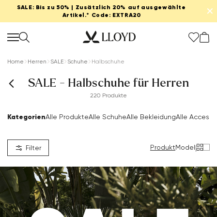
SALE: Bis zu 50% | Zusätzlich 20% auf ausgewählte
✕
Artikel.* Code: EXTRA20
Home
Herren
SALE
Schuhe
Halbschuhe
SALE - Halbschuhe für Herren
220 Produkte
Kategorien
Alle Produkte
Alle Schuhe
Alle Bekleidung
Alle Accesso
Produkt
Model
|
Filter