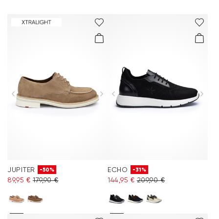
JUPITER
ECHO
-50%
-31%
89,95 €
179,90 €
144,95 €
209,90 €