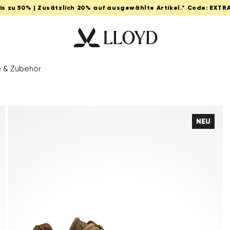
Bis zu 50% | Zusätzlich 20% auf ausgewählte Artikel.* Code: EXTR
e & Zubehör
NEU