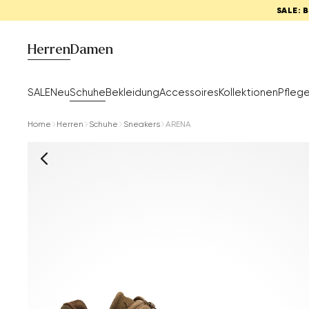
SALE: 
Herren
Damen
SALE
Neu
Schuhe
Bekleidung
Accessoires
Kollektionen
Pfleg
Home
Herren
Schuhe
Sneakers
ARENA