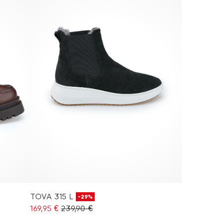
TOVA 315 L
-29%
169,95 €
239,90 €