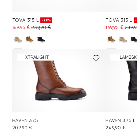
TOVA 315 L
TOVA 315 L
-29%
169,95 €
239,90 €
169,95 €
239,9
HAVEN 375
HAVEN 375 L
209,90 €
249,90 €