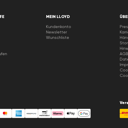
LFE
MEIN LLOYD
ÜBE
Kundenkonto
Pres
Newsletter
Karr
e
Wunschliste
Händ
Stor
Hin
ufen
AG
Dat
Imp
Cook
Cook
Ver