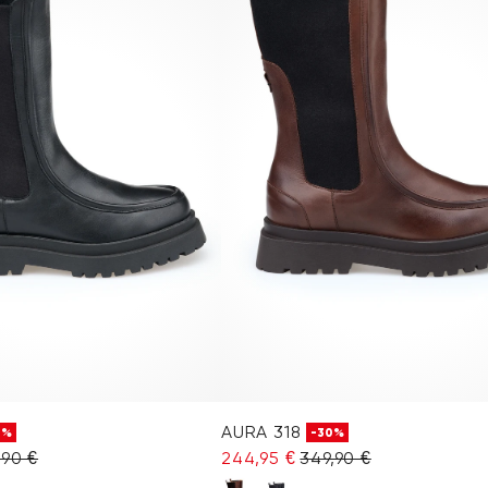
AURA 318
0%
-30%
,90 €
244,95 €
349,90 €