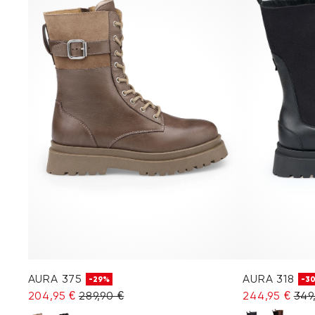
AURA 375
AURA 318
-29%
-3
204,95 €
289,90 €
244,95 €
349