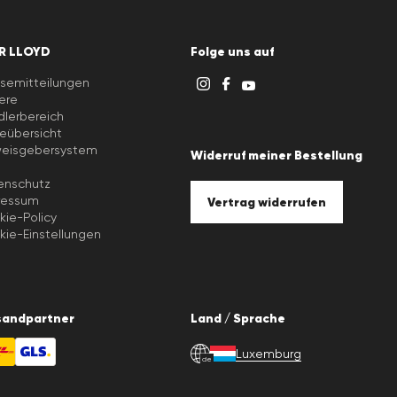
R LLOYD
Folge uns auf
semitteilungen
iere
lerbereich
eübersicht
weisgebersystem
Widerruf meiner Bestellung
B
enschutz
ressum
Vertrag widerrufen
ie-Policy
ie-Einstellungen
sandpartner
Land / Sprache
Luxemburg
de