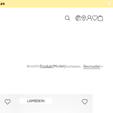
✕
A20
de
Ansicht:
|
Produkt
Model
|
Sortieren:
Bestseller