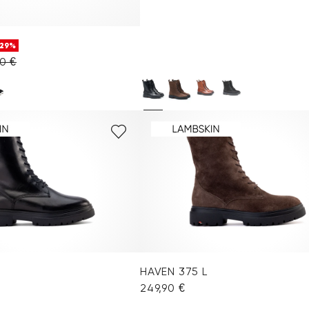
-29%
0 €
HAVEN 375 L
249,90 €