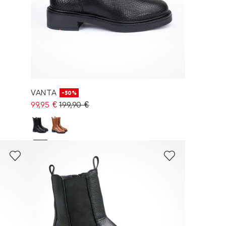
VANTA
-50%
99,95 €
199,90 €