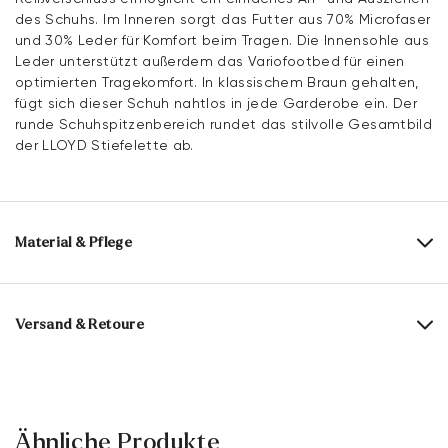
des Schuhs. Im Inneren sorgt das Futter aus 70% Microfaser
und 30% Leder für Komfort beim Tragen. Die Innensohle aus
Leder unterstützt außerdem das Variofootbed für einen
optimierten Tragekomfort. In klassischem Braun gehalten,
fügt sich dieser Schuh nahtlos in jede Garderobe ein. Der
runde Schuhspitzenbereich rundet das stilvolle Gesamtbild
der LLOYD Stiefelette ab.
Material & Pflege
Produktionsgrößengang:
EU-Größen
Obermaterial:
Lederkombination
Versand & Retoure
Futter:
70% Microfaser
30% Leder
Lieferzeit 5-6 Tage mit DHL oder GLS
Material Innensohle:
Leder
Versandkostenfrei ab 129,90 €, ansonsten nur 4,95 €
Sohle:
Gummisohle
30 Tage kostenfreie Rückgabe
Ähnliche Produkte